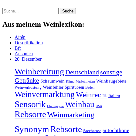
Suche
Suche
Aus meinem Weinlexikon:
Airén
Desertifikation
Bft
Ansonica
20. Dezember
Weinbereitung
sonstige
Deutschland
Getränke
Schaumwein
Weinbaugebiete
Maßeinheiten
Klima
Weinfehler
Spirituosen
Weinverkostung
Baden
Weinvermarktung
Weinrecht
Italien
Sensorik
Weinbau
Champagne
USA
Rebsorte
Weinmarketing
Synonym
Rebsorte
autochthone
Saccharose