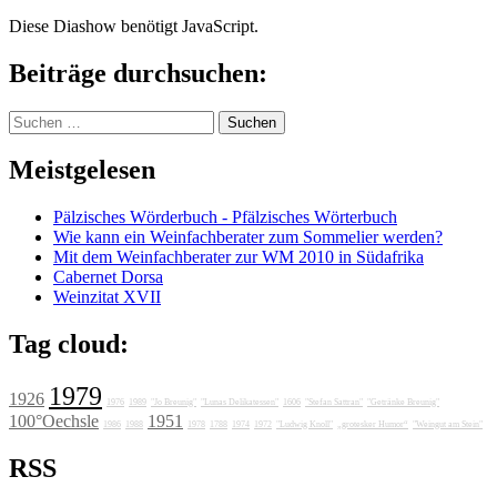
Diese Diashow benötigt JavaScript.
Beiträge durchsuchen:
Suchen
nach:
Meistgelesen
Pälzisches Wörderbuch - Pfälzisches Wörterbuch
Wie kann ein Weinfachberater zum Sommelier werden?
Mit dem Weinfachberater zur WM 2010 in Südafrika
Cabernet Dorsa
Weinzitat XVII
Tag cloud:
1979
1926
1976
1989
"Jo Breunig"
"Lunas Delikatessen"
1606
"Stefan Sattran"
"Getränke Breunig"
100°Oechsle
1951
1986
1988
1978
1788
1974
1972
"Ludwig Knoll"
„grotesker Humor“
"Weingut am Stein"
RSS