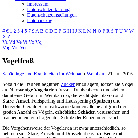
Impressum
Datenschutzerklärung
Datenschutzeinstellungen
Datenauszug
#
€
1
2
3
4
5
7
9
A
B
C
D
E
F
G
H
I
J
K
L
M
N
O
P
R
S
T
U
V
W
X
Z
Va
Vd
Ve
Vi
Vo
Vq
Vog
Vor
Vos
Vogelfraß
Schädlinge und Krankheiten im Weinbau
•
Weinbau
|
21. Juli 2016
Sobald die Trauben beginnen
Zucker
einzulagern, locken sie Vögel
an. Nur
wenige Vogelarten
fressen Traubenbeeren und stellen
damit eine Gefahr im Weinbau dar, die wichtigsten davon sind
Stare
,
Amsel
, Feldsperling und Haussperling (
Spatzen
) und
Drosseln
. Gerade Starenschwärme können alleine aufgrund der
großen Anzahl an Vögeln,
erhebliche Schäden
verursachen und
machen in einigen Lagen den Schutz der Reben unerlässlich.
Die Vorgehensweise der Vogelarten ist zwar unterschiedlich, so
nehmen sich Stare, Amseln und Drosseln die ganze Beere mit,