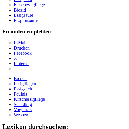
Kirschessigfliege
Biozid
Essigsäure
Propionsäure
Freunden empfehlen:
E-Mail
Drucken
Facebook
X
Pinterest
Bienen
Essigfliegen
Essigstich
Fäulnis
Kirschessigfliege
Schädling
Vogelfraß
Wespen
Lexikon durchsuchen: