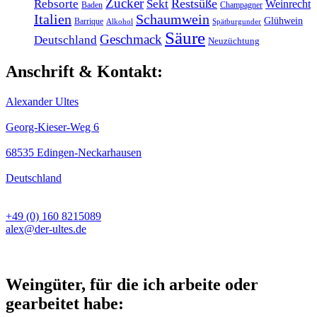
Zucker
Restsüße
Rebsorte
Sekt
Weinrecht
Baden
Champagner
Italien
Schaumwein
Glühwein
Barrique
Alkohol
Spätburgunder
Säure
Geschmack
Deutschland
Neuzüchtung
Anschrift & Kontakt:
Alexander Ultes
Georg-Kieser-Weg 6
68535 Edingen-Neckarhausen
Deutschland
+49 (0) 160 8215089
alex@der-ultes.de
Weingüter, für die ich arbeite oder
gearbeitet habe: