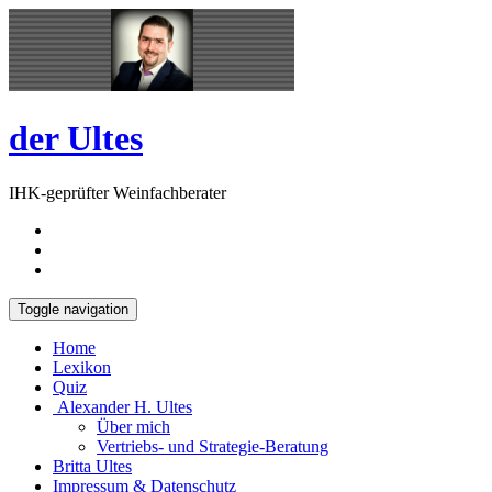
Skip
Open
to
Sidebar
content
der Ultes
IHK-geprüfter Weinfachberater
Toggle navigation
Home
Lexikon
Quiz
Alexander H. Ultes
Über mich
Vertriebs- und Strategie-Beratung
Britta Ultes
Impressum & Datenschutz