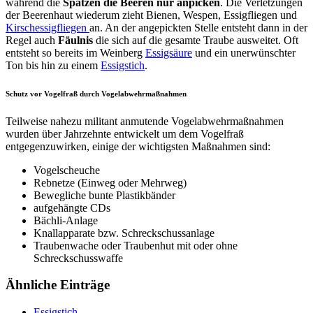
während die
Spatzen die Beeren nur anpicken
. Die Verletzungen
der Beerenhaut wiederum zieht Bienen, Wespen, Essigfliegen und
Kirschessigfliegen
an. An der angepickten Stelle entsteht dann in der
Regel auch
Fäulnis
die sich auf die gesamte Traube ausweitet. Oft
entsteht so bereits im Weinberg
Essigsäure
und ein unerwünschter
Ton bis hin zu einem
Essigstich
.
Schutz vor Vogelfraß durch Vogelabwehrmaßnahmen
Teilweise nahezu militant anmutende Vogelabwehrmaßnahmen
wurden über Jahrzehnte entwickelt um dem Vogelfraß
entgegenzuwirken, einige der wichtigsten Maßnahmen sind:
Vogelscheuche
Rebnetze (Einweg oder Mehrweg)
Bewegliche bunte Plastikbänder
aufgehängte CDs
Bächli-Anlage
Knallapparate bzw. Schreckschussanlage
Traubenwache oder Traubenhut mit oder ohne
Schreckschusswaffe
Ähnliche Einträge
Essigstich