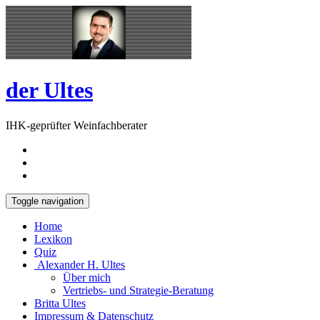
Skip
Open
to
Sidebar
content
der Ultes
IHK-geprüfter Weinfachberater
Toggle navigation
Home
Lexikon
Quiz
Alexander H. Ultes
Über mich
Vertriebs- und Strategie-Beratung
Britta Ultes
Impressum & Datenschutz