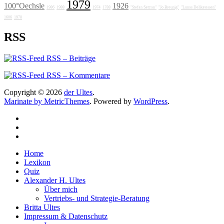
1979
100°Oechsle
1926
1986
1988
1974
1788
"Stefan Sattran"
"Jo Breunig"
"Lunas Delikatessen"
1606
1978
RSS
RSS – Beiträge
RSS – Kommentare
Copyright © 2026
der Ultes
.
Marinate by MetricThemes
. Powered by
WordPress
.
Home
Lexikon
Quiz
Alexander H. Ultes
Über mich
Vertriebs- und Strategie-Beratung
Britta Ultes
Impressum & Datenschutz