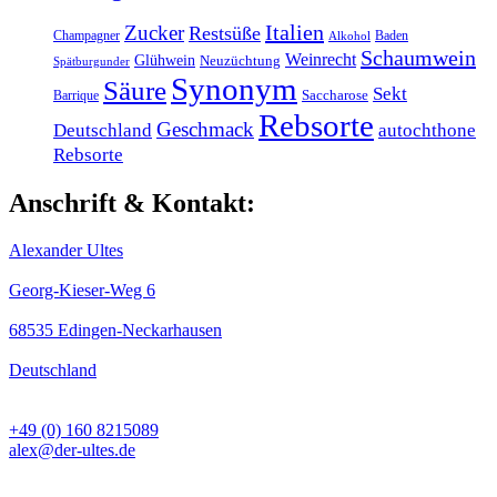
Italien
Zucker
Restsüße
Champagner
Baden
Alkohol
Schaumwein
Weinrecht
Glühwein
Neuzüchtung
Spätburgunder
Synonym
Säure
Sekt
Barrique
Saccharose
Rebsorte
Geschmack
Deutschland
autochthone
Rebsorte
Anschrift & Kontakt:
Alexander Ultes
Georg-Kieser-Weg 6
68535 Edingen-Neckarhausen
Deutschland
+49 (0) 160 8215089
alex@der-ultes.de