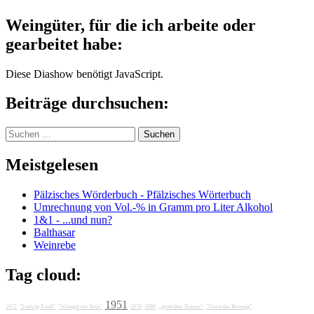
Weingüter, für die ich arbeite oder
gearbeitet habe:
Diese Diashow benötigt JavaScript.
Beiträge durchsuchen:
Suchen
nach:
Meistgelesen
Pälzisches Wörderbuch - Pfälzisches Wörterbuch
Umrechnung von Vol.-% in Gramm pro Liter Alkohol
1&1 - ...und nun?
Balthasar
Weinrebe
Tag cloud:
1951
1972
"Ludwig Knoll"
"Weingut am Stein"
1976
1989
„grotesker Humor“
"Getränke Breunig"