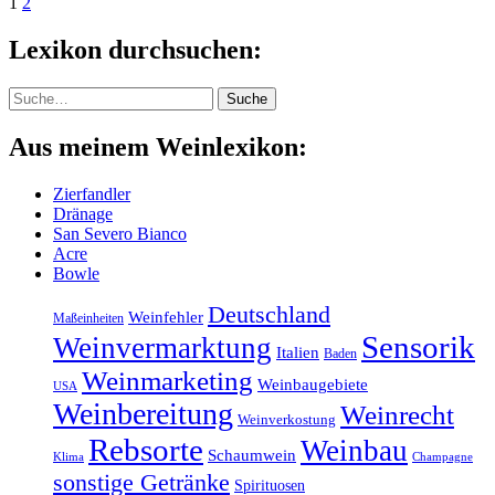
1
2
Lexikon durchsuchen:
Suche
Suche
Aus meinem Weinlexikon:
Zierfandler
Dränage
San Severo Bianco
Acre
Bowle
Deutschland
Weinfehler
Maßeinheiten
Sensorik
Weinvermarktung
Italien
Baden
Weinmarketing
Weinbaugebiete
USA
Weinbereitung
Weinrecht
Weinverkostung
Rebsorte
Weinbau
Schaumwein
Klima
Champagne
sonstige Getränke
Spirituosen