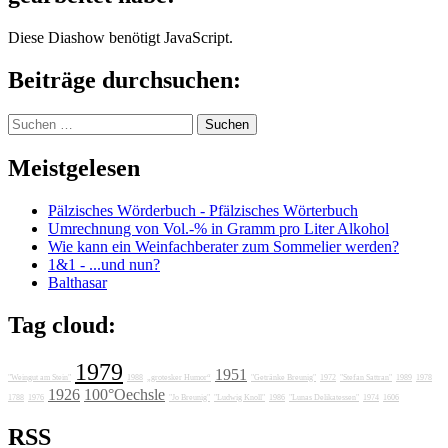
Diese Diashow benötigt JavaScript.
Beiträge durchsuchen:
Suchen
nach:
Meistgelesen
Pälzisches Wörderbuch - Pfälzisches Wörterbuch
Umrechnung von Vol.-% in Gramm pro Liter Alkohol
Wie kann ein Weinfachberater zum Sommelier werden?
1&1 - ...und nun?
Balthasar
Tag cloud:
1979
1951
"Weingut am Stein"
1988
„grotesker Humor“
"Getränke Breunig"
1972
"Stefan Sattran"
1989
1978
1926
100°Oechsle
1788
1976
"Jo Breunig"
"Ludwig Knoll"
1986
"Lunas Delikatessen"
1974
1606
RSS