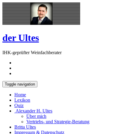
Skip
Open
to
Sidebar
content
der Ultes
IHK-geprüfter Weinfachberater
Toggle navigation
Home
Lexikon
Quiz
Alexander H. Ultes
Über mich
Vertriebs- und Strategie-Beratung
Britta Ultes
Impressum & Datenschutz