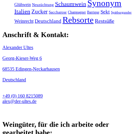
Synonym
Schaumwein
Glühwein
Neuzüchtung
Italien
Zucker
Sekt
Saccharose
Champagner
Barrique
Spätburgunder
Rebsorte
Restsüße
Weinrecht
Deutschland
Anschrift & Kontakt:
Alexander Ultes
Georg-Kieser-Weg 6
68535 Edingen-Neckarhausen
Deutschland
+49 (0) 160 8215089
alex@der-ultes.de
Weingüter, für die ich arbeite oder
gearbeitet habe: