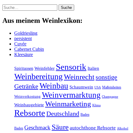
Suche
Suche
Aus meinem Weinlexikon:
Goldriesling
persistent
Cuvée
Cabernet Cubin
Kleesäure
Sensorik
Weinfehler
Italien
Spirituosen
Weinbereitung
Weinrecht
sonstige
Weinbau
Getränke
Schaumwein
Maßeinheiten
USA
Weinvermarktung
Weinverkostung
Champagne
Weinmarketing
Weinbaugebiete
Klima
Rebsorte
Deutschland
Baden
Säure
Geschmack
autochthone Rebsorte
Baden
Alkohol