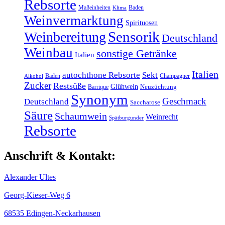
Rebsorte
Maßeinheiten
Baden
Klima
Weinvermarktung
Spirituosen
Sensorik
Weinbereitung
Deutschland
Weinbau
sonstige Getränke
Italien
Italien
autochthone Rebsorte
Sekt
Baden
Champagner
Alkohol
Zucker
Restsüße
Glühwein
Barrique
Neuzüchtung
Synonym
Geschmack
Deutschland
Saccharose
Säure
Schaumwein
Weinrecht
Spätburgunder
Rebsorte
Anschrift & Kontakt:
Alexander Ultes
Georg-Kieser-Weg 6
68535 Edingen-Neckarhausen