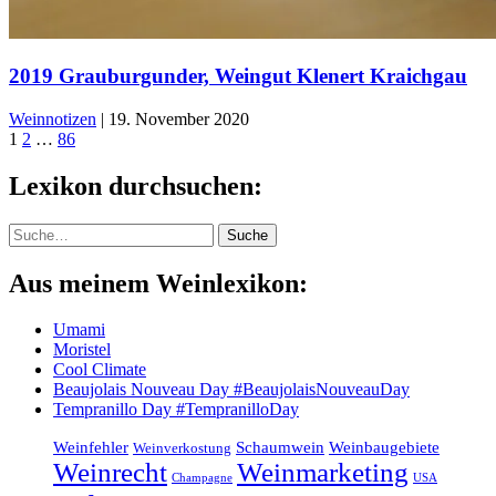
2019 Grauburgunder, Weingut Klenert Kraichgau
Weinnotizen
|
19. November 2020
1
2
…
86
Lexikon durchsuchen:
Suche
Suche
Aus meinem Weinlexikon:
Umami
Moristel
Cool Climate
Beaujolais Nouveau Day #BeaujolaisNouveauDay
Tempranillo Day #TempranilloDay
Weinfehler
Schaumwein
Weinbaugebiete
Weinverkostung
Weinrecht
Weinmarketing
Champagne
USA