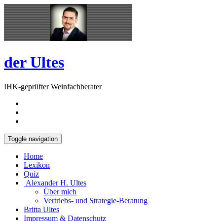
Skip
Open
to
Sidebar
content
der Ultes
IHK-geprüfter Weinfachberater
Toggle navigation
Home
Lexikon
Quiz
Alexander H. Ultes
Über mich
Vertriebs- und Strategie-Beratung
Britta Ultes
Impressum & Datenschutz