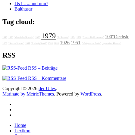
1&1 - ...und nun?
Balthasar
Tag cloud:
1979
100°Oechsle
1986
1972
"Getränke Breunig"
1976
"Jo Breunig"
1974
1978
"Lunas Delikatessen"
1926
1951
1606
"Stefan Sattran"
1989
"Ludwig Knoll"
1788
1988
"Weingut am Stein"
„grotesker Humor“
RSS
RSS – Beiträge
RSS – Kommentare
Copyright © 2026
der Ultes
.
Marinate by MetricThemes
. Powered by
WordPress
.
Home
Lexikon