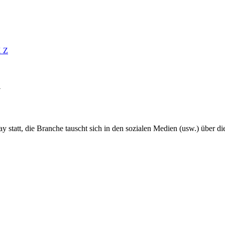
X
Z
y
ay statt, die Branche tauscht sich in den sozialen Medien (usw.) über 