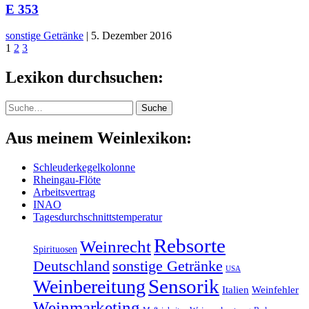
E 353
sonstige Getränke
|
5. Dezember 2016
1
2
3
Lexikon durchsuchen:
Suche
Suche
Aus meinem Weinlexikon:
Schleuderkegelkolonne
Rheingau-Flöte
Arbeitsvertrag
INAO
Tagesdurchschnittstemperatur
Rebsorte
Weinrecht
Spirituosen
sonstige Getränke
Deutschland
USA
Sensorik
Weinbereitung
Italien
Weinfehler
Weinmarketing