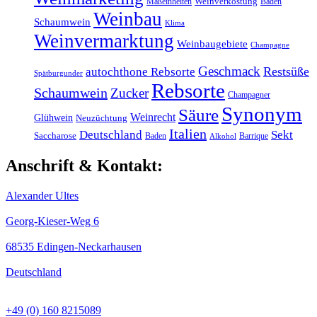
Maßeinheiten
Weinverkostung
Baden
Weinbau
Schaumwein
Klima
Weinvermarktung
Weinbaugebiete
Champagne
Geschmack
Restsüße
autochthone Rebsorte
Spätburgunder
Rebsorte
Schaumwein
Zucker
Champagner
Synonym
Säure
Weinrecht
Glühwein
Neuzüchtung
Italien
Deutschland
Sekt
Saccharose
Baden
Barrique
Alkohol
Anschrift & Kontakt:
Alexander Ultes
Georg-Kieser-Weg 6
68535 Edingen-Neckarhausen
Deutschland
+49 (0) 160 8215089