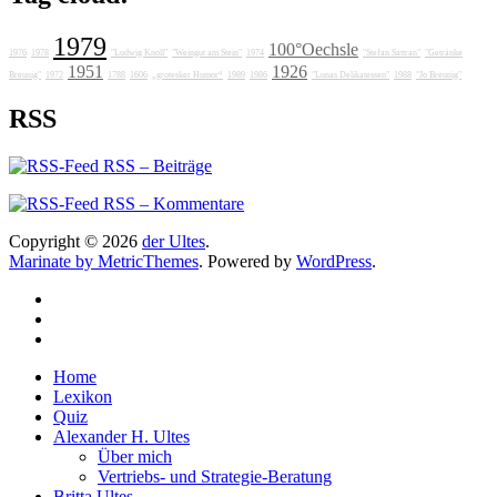
1979
100°Oechsle
1976
1978
"Ludwig Knoll"
"Weingut am Stein"
1974
"Stefan Sattran"
"Getränke
1951
1926
Breunig"
1972
1788
1606
„grotesker Humor“
1989
1986
"Lunas Delikatessen"
1988
"Jo Breunig"
RSS
RSS – Beiträge
RSS – Kommentare
Copyright © 2026
der Ultes
.
Marinate by MetricThemes
. Powered by
WordPress
.
Home
Lexikon
Quiz
Alexander H. Ultes
Über mich
Vertriebs- und Strategie-Beratung
Britta Ultes