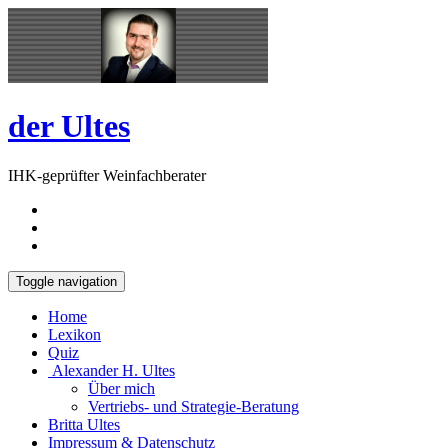
Skip
Open
to
Sidebar
content
der Ultes
IHK-geprüfter Weinfachberater
Toggle navigation
Home
Lexikon
Quiz
Alexander H. Ultes
Über mich
Vertriebs- und Strategie-Beratung
Britta Ultes
Impressum & Datenschutz