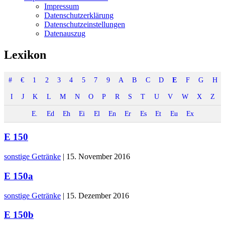
Impressum
Datenschutzerklärung
Datenschutzeinstellungen
Datenauszug
Lexikon
#
€
1
2
3
4
5
7
9
A
B
C
D
E
F
G
H
I
J
K
L
M
N
O
P
R
S
T
U
V
W
X
Z
E.
Ed
Eh
Ei
El
En
Er
Es
Et
Eu
Ex
E 150
sonstige Getränke
|
15. November 2016
E 150a
sonstige Getränke
|
15. Dezember 2016
E 150b