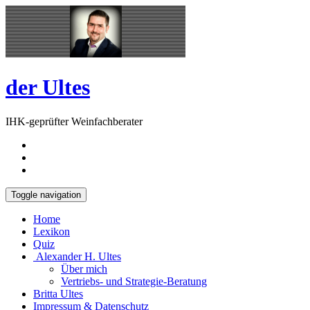
Skip
Open
to
Sidebar
content
der Ultes
IHK-geprüfter Weinfachberater
Toggle navigation
Home
Lexikon
Quiz
Alexander H. Ultes
Über mich
Vertriebs- und Strategie-Beratung
Britta Ultes
Impressum & Datenschutz