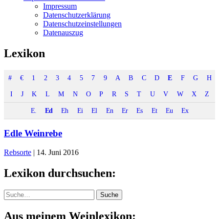
Impressum
Datenschutzerklärung
Datenschutzeinstellungen
Datenauszug
Lexikon
#
€
1
2
3
4
5
7
9
A
B
C
D
E
F
G
H
I
J
K
L
M
N
O
P
R
S
T
U
V
W
X
Z
E.
Ed
Eh
Ei
El
En
Er
Es
Et
Eu
Ex
Edle Weinrebe
Rebsorte
|
14. Juni 2016
Lexikon durchsuchen:
Suche
Suche
Aus meinem Weinlexikon: