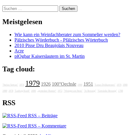
Suchen
nach:
Meistgelesen
Wie kann ein Weinfachberater zum Sommelier werden?
Pälzisches Wörderbuch - Pfälzisches Wörterbuch
2010 Pisse Dru Beaujolais Nouveau
Acre
plOgbar Kaiserslautern im St. Martin
Tag cloud:
1979
1926
100°Oechsle
1951
"Stefan Sattran"
1974
1986
"Lunas Delikatessen"
1976
1988
1989
1978
"Ludwig Knoll"
1606
„grotesker Humor“
1972
"Weingut am Stein"
"Jo Breunig"
"Getränke Breunig"
1788
RSS
RSS – Beiträge
RSS – Kommentare