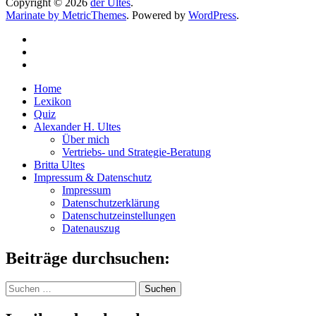
Copyright © 2026
der Ultes
.
Marinate by MetricThemes
. Powered by
WordPress
.
Home
Lexikon
Quiz
Alexander H. Ultes
Über mich
Vertriebs- und Strategie-Beratung
Britta Ultes
Impressum & Datenschutz
Impressum
Datenschutzerklärung
Datenschutzeinstellungen
Datenauszug
Beiträge durchsuchen:
Suchen
nach: