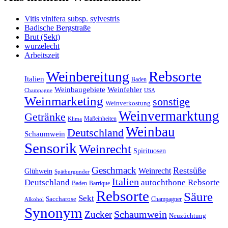
Vitis vinifera subsp. sylvestris
Badische Bergstraße
Brut (Sekt)
wurzelecht
Arbeitszeit
Rebsorte
Weinbereitung
Italien
Baden
Weinbaugebiete
Weinfehler
Champagne
USA
Weinmarketing
sonstige
Weinverkostung
Weinvermarktung
Getränke
Maßeinheiten
Klima
Weinbau
Deutschland
Schaumwein
Sensorik
Weinrecht
Spirituosen
Geschmack
Restsüße
Weinrecht
Glühwein
Spätburgunder
Italien
Deutschland
autochthone Rebsorte
Baden
Barrique
Rebsorte
Säure
Sekt
Saccharose
Champagner
Alkohol
Synonym
Schaumwein
Zucker
Neuzüchtung