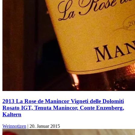
2013 La Rose de Manincor Vigneti delle Dolomiti
Rosato IGT, Tenuta Manincor, Conte Enzenberg,
Kaltern
Weinnotizen
|
20. Januar 2015