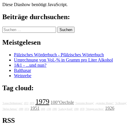
Diese Diashow benötigt JavaScript.
Beiträge durchsuchen:
Suchen
nach:
Meistgelesen
Pälzisches Wörderbuch - Pfälzisches Wörterbuch
Umrechnung von Vol.-% in Gramm pro Liter Alkohol
1&1 - ...und nun?
Balthasar
Weinrebe
Tag cloud:
1979
100°Oechsle
"Lunas Delikatessen"
1972
1976
"Getränke Breunig"
„grotesker Humor“
"Jo Breunig"
1951
1926
"Stefan Sattran"
1989
1974
1606
1788
1986
"Ludwig Knoll"
1988
1978
"Weingut am Stein"
RSS