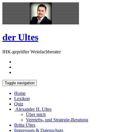
Skip
Open
to
Sidebar
content
der Ultes
IHK-geprüfter Weinfachberater
Toggle navigation
Home
Lexikon
Quiz
Alexander H. Ultes
Über mich
Vertriebs- und Strategie-Beratung
Britta Ultes
Impressum & Datenschutz