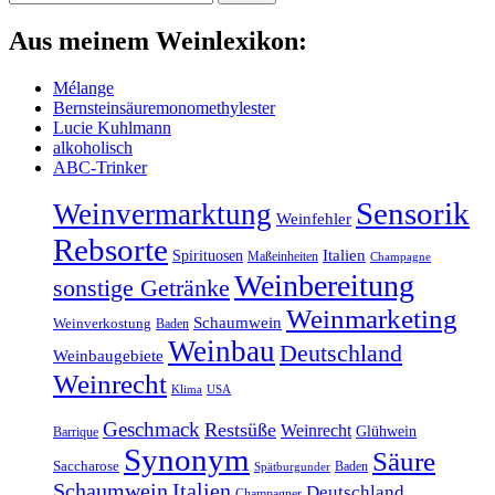
Aus meinem Weinlexikon:
Mélange
Bernsteinsäuremonomethylester
Lucie Kuhlmann
alkoholisch
ABC-Trinker
Sensorik
Weinvermarktung
Weinfehler
Rebsorte
Italien
Spirituosen
Maßeinheiten
Champagne
Weinbereitung
sonstige Getränke
Weinmarketing
Schaumwein
Weinverkostung
Baden
Weinbau
Deutschland
Weinbaugebiete
Weinrecht
Klima
USA
Geschmack
Restsüße
Weinrecht
Glühwein
Barrique
Synonym
Säure
Saccharose
Baden
Spätburgunder
Schaumwein
Italien
Deutschland
Champagner