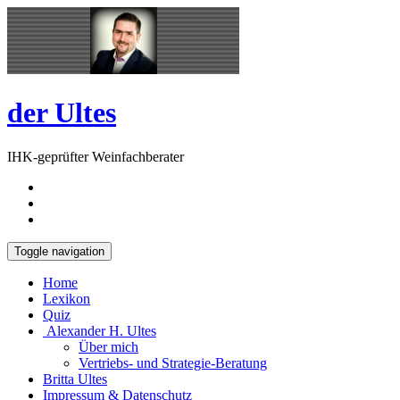
Skip
Open
to
Sidebar
content
der Ultes
IHK-geprüfter Weinfachberater
Toggle navigation
Home
Lexikon
Quiz
Alexander H. Ultes
Über mich
Vertriebs- und Strategie-Beratung
Britta Ultes
Impressum & Datenschutz