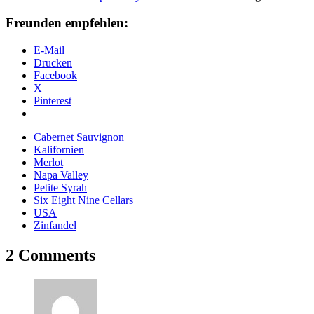
Freunden empfehlen:
E-Mail
Drucken
Facebook
X
Pinterest
Cabernet Sauvignon
Kalifornien
Merlot
Napa Valley
Petite Syrah
Six Eight Nine Cellars
USA
Zinfandel
2 Comments