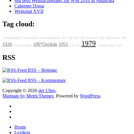
Mit dem Weinfachberater zur WM 2010 in Südafrika
Cabernet Dorsa
Weinzitat XVII
Tag cloud:
"Getränke Breunig"
"Stefan Sattran"
"Lunas Delikatessen"
1972
1606
1978
1988
"Jo Breunig"
1986
"Ludwig Knoll"
1989
1979
1926
100°Oechsle
1951
"Weingut am Stein"
1788
1974
„grotesker Humor“
1976
RSS
RSS – Beiträge
RSS – Kommentare
Copyright © 2026
der Ultes
.
Marinate by MetricThemes
. Powered by
WordPress
.
Home
Lexikon