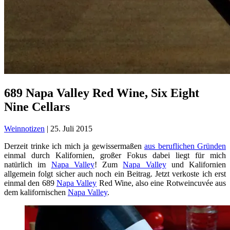
689 Napa Valley Red Wine, Six Eight
Nine Cellars
Weinnotizen
|
25. Juli 2015
Derzeit trinke ich mich ja gewissermaßen
aus beruflichen Gründen
einmal durch Kalifornien, großer Fokus dabei liegt für mich
natürlich im
Napa Valley
! Zum
Napa Valley
und Kalifornien
allgemein folgt sicher auch noch ein Beitrag. Jetzt verkoste ich erst
einmal den 689
Napa Valley
Red Wine, also eine Rotweincuvée aus
dem kalifornischen
Napa Valley
.