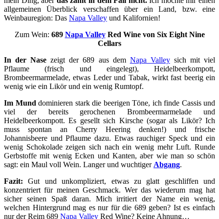
mein Ding, aber
das zählt in dem Fall nicht.
Ich möchte mir einen
allgemeinen Überblick verschaffen über ein Land, bzw. eine
Weinbauregion: Das
Napa Valley
und Kalifornien!
Zum Wein:
689
Napa Valley
Red Wine von Six Eight Nine
Cellars
In der Nase
zeigt der 689 aus dem
Napa Valley
sich mit viel
Pflaume (frisch und eingelegt), Heidelbeerkompott,
Brombeermarmelade, etwas Leder und Tabak, wirkt fast beerig ein
wenig wie ein Likör und ein wenig Rumtopf.
Im Mund
dominieren stark die beerigen Töne, ich finde Cassis und
viel der bereits gerochenen Brombeermarmelade und
Heidelbeerkompott. Es gesellt sich Kirsche (sogar als Likör? Ich
muss spontan an Cherry Heering denken!) und frische
Johannisbeere und Pflaume dazu. Etwas rauchiger Speck und ein
wenig Schokolade zeigen sich nach ein wenig mehr Luft. Runde
Gerbstoffe mit wenig Ecken und Kanten, aber wie man so schön
sagt: ein Maul voll Wein. Langer und wuchtiger
Abgang
.
Fazit:
Gut und unkompliziert, etwas zu glatt geschliffen und
konzentriert für meinen Geschmack. Wer das wiederum mag hat
sicher seinen Spaß daran. Mich irritiert der Name ein wenig,
welchen Hintergrund mag es nur für die 689 geben? Ist es einfach
nur der Reim 689
Napa Valley
Red Wine? Keine Ahnung…