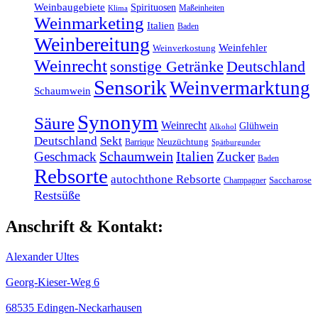
Weinbaugebiete
Spirituosen
Maßeinheiten
Klima
Weinmarketing
Italien
Baden
Weinbereitung
Weinfehler
Weinverkostung
Weinrecht
sonstige Getränke
Deutschland
Sensorik
Weinvermarktung
Schaumwein
Synonym
Säure
Weinrecht
Glühwein
Alkohol
Deutschland
Sekt
Barrique
Neuzüchtung
Spätburgunder
Schaumwein
Italien
Geschmack
Zucker
Baden
Rebsorte
autochthone Rebsorte
Champagner
Saccharose
Restsüße
Anschrift & Kontakt:
Alexander Ultes
Georg-Kieser-Weg 6
68535 Edingen-Neckarhausen