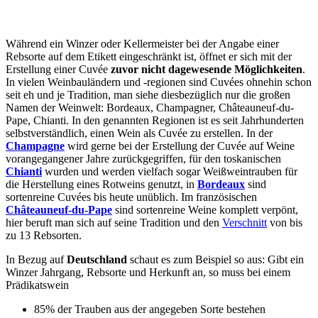
Während ein Winzer oder Kellermeister bei der Angabe einer
Rebsorte auf dem Etikett eingeschränkt ist, öffnet er sich mit der
Erstellung einer Cuvée
zuvor nicht dagewesende Möglichkeiten
.
In vielen Weinbauländern und -regionen sind Cuvées ohnehin schon
seit eh und je Tradition, man siehe diesbezüglich nur die großen
Namen der Weinwelt: Bordeaux, Champagner, Châteauneuf-du-
Pape, Chianti. In den genannten Regionen ist es seit Jahrhunderten
selbstverständlich, einen Wein als Cuvée zu erstellen. In der
Champagne
wird gerne bei der Erstellung der Cuvée auf Weine
vorangegangener Jahre zurückgegriffen, für den toskanischen
Chianti
wurden und werden vielfach sogar Weißweintrauben für
die Herstellung eines Rotweins genutzt, in
Bordeaux
sind
sortenreine Cuvées bis heute unüblich. Im französischen
Châteauneuf-du-Pape
sind sortenreine Weine komplett verpönt,
hier beruft man sich auf seine Tradition und den
Verschnitt
von bis
zu 13 Rebsorten.
In Bezug auf
Deutschland
schaut es zum Beispiel so aus: Gibt ein
Winzer Jahrgang, Rebsorte und Herkunft an, so muss bei einem
Prädikatswein
85% der Trauben aus der angegeben Sorte bestehen