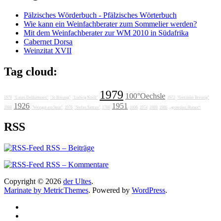
Pälzisches Wörderbuch - Pfälzisches Wörterbuch
Wie kann ein Weinfachberater zum Sommelier werden?
Mit dem Weinfachberater zur WM 2010 in Südafrika
Cabernet Dorsa
Weinzitat XVII
Tag cloud:
1979
100°Oechsle
1978
"Lunas Delikatessen"
"Jo Breunig"
"Ludwig Knoll"
1972
"Getränke Breunig"
1926
1951
1988
"Weingut am Stein"
1976
"Stefan Sattran"
1788
1606
1974
1989
1986
„grotesker Humor“
RSS
RSS – Beiträge
RSS – Kommentare
Copyright © 2026
der Ultes
.
Marinate by MetricThemes
. Powered by
WordPress
.