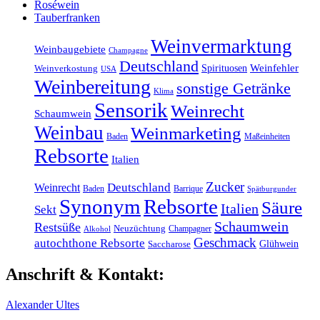
Roséwein
Tauberfranken
Weinvermarktung
Weinbaugebiete
Champagne
Deutschland
Weinfehler
Spirituosen
Weinverkostung
USA
Weinbereitung
sonstige Getränke
Klima
Sensorik
Weinrecht
Schaumwein
Weinbau
Weinmarketing
Baden
Maßeinheiten
Rebsorte
Italien
Zucker
Weinrecht
Deutschland
Baden
Barrique
Spätburgunder
Synonym
Rebsorte
Säure
Italien
Sekt
Schaumwein
Restsüße
Neuzüchtung
Champagner
Alkohol
Geschmack
autochthone Rebsorte
Glühwein
Saccharose
Anschrift & Kontakt:
Alexander Ultes