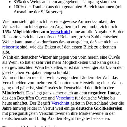
85% des Weins aus dem angegebenen Jahrgang stammen
100% der Trauben aus dem genannten Bereich stammen (mit
Ausnahme der Süßreserve)
Wie man sieht, gilt auch hier eine gewisse Aufmerksamkeit, der
Winzer hat auch bei genauen Angaben im Premiumbereich noch
15% Möglichkeiten zum
Verschnitt
ohne auf die Angabe z.B. der
Rebsorte verzichten zu müssen! Bei einer großen Zahl deutscher
Weine kann man also durchaus davon ausgehen, daß sie nicht so
reinsortig
sind, wie das Etikett auf den ersten Blick zu erkennen
gibt.
Wählt ein deutscher Winzer hingegen von vorn herein eine Cuvée
als Wein, so hat er sehr viel mehr Möglichkeiten und kann gezielt
den gewünschten Wein herstellen, er ist dann weniger stark von den
gesetzlichen Vorgaben eingeschränkt!
Während in den meisten weinerzeugenden Ländern der Welt das
Verschneiden von mehreren Rebsorten zur Herstellung eines Weins
gang und gäbe ist, sind Cuvées in Deutschland deutlich
in der
Minderheit
. Das liegt ganz sicher auch an dem
negativen Image
,
das den Begriffen Cuvée und
Verschnitt
für deutsche Weine bis
heute anhaftet. Der Begriff
Verschnitt
geriet in Deutschland über die
Jahre hinweg leider in Verruf weil einige
deutsche Großkellereien
mit preisgünstigsten Verschnittweinen ihre Markenweine in der
deutschen süß-und-billig-Ära den Begriff negativ belasteten.