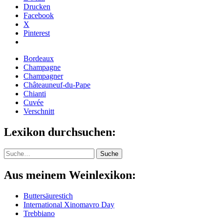
Drucken
Facebook
X
Pinterest
Bordeaux
Champagne
Champagner
Châteauneuf-du-Pape
Chianti
Cuvée
Verschnitt
Lexikon durchsuchen:
Suche
Suche
Aus meinem Weinlexikon:
Buttersäurestich
International Xinomavro Day
Trebbiano