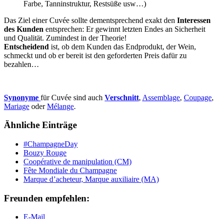
Farbe, Tanninstruktur, Restsüße usw…)
Das Ziel einer Cuvée sollte dementsprechend exakt den
Interessen
des Kunden
entsprechen: Er gewinnt letzten Endes an Sicherheit
und Qualität. Zumindest in der Theorie!
Entscheidend
ist, ob dem Kunden das Endprodukt, der Wein,
schmeckt und ob er bereit ist den geforderten Preis dafür zu
bezahlen…
Synonyme
für Cuvée sind auch
Verschnitt
,
Assemblage
,
Coupage
,
Mariage
oder
Mélange
.
Ähnliche Einträge
#ChampagneDay
Bouzy Rouge
Coopérative de manipulation (CM)
Fête Mondiale du Champagne
Marque d’acheteur, Marque auxiliaire (MA)
Freunden empfehlen:
E-Mail