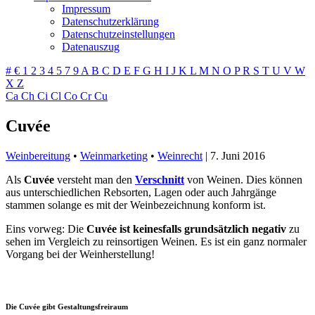
Impressum
Datenschutzerklärung
Datenschutzeinstellungen
Datenauszug
#
€
1
2
3
4
5
7
9
A
B
C
D
E
F
G
H
I
J
K
L
M
N
O
P
R
S
T
U
V
W
X
Z
Ca
Ch
Ci
Cl
Co
Cr
Cu
Cuvée
Weinbereitung
•
Weinmarketing
•
Weinrecht
|
7. Juni 2016
Als
Cuvée
versteht man den
Verschnitt
von Weinen. Dies können
aus unterschiedlichen Rebsorten, Lagen oder auch Jahrgänge
stammen solange es mit der Weinbezeichnung konform ist.
Eins vorweg: Die
Cuvée ist keinesfalls grundsätzlich negativ
zu
sehen im Vergleich zu reinsortigen Weinen. Es ist ein ganz normaler
Vorgang bei der Weinherstellung!
Die Cuvée gibt Gestaltungsfreiraum