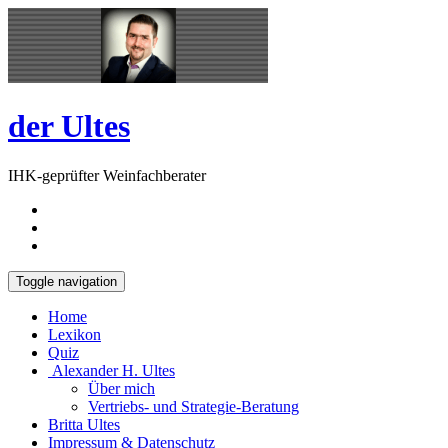
Skip
Open
to
Sidebar
content
der Ultes
IHK-geprüfter Weinfachberater
Toggle navigation
Home
Lexikon
Quiz
Alexander H. Ultes
Über mich
Vertriebs- und Strategie-Beratung
Britta Ultes
Impressum & Datenschutz