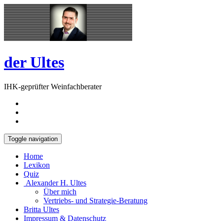
Skip
Open
to
Sidebar
content
der Ultes
IHK-geprüfter Weinfachberater
Toggle navigation
Home
Lexikon
Quiz
Alexander H. Ultes
Über mich
Vertriebs- und Strategie-Beratung
Britta Ultes
Impressum & Datenschutz