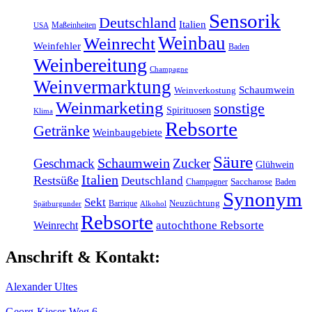
Sensorik
Deutschland
Italien
Maßeinheiten
USA
Weinbau
Weinrecht
Weinfehler
Baden
Weinbereitung
Champagne
Weinvermarktung
Schaumwein
Weinverkostung
Weinmarketing
sonstige
Spirituosen
Klima
Rebsorte
Getränke
Weinbaugebiete
Säure
Schaumwein
Geschmack
Zucker
Glühwein
Italien
Restsüße
Deutschland
Champagner
Saccharose
Baden
Synonym
Sekt
Barrique
Neuzüchtung
Spätburgunder
Alkohol
Rebsorte
Weinrecht
autochthone Rebsorte
Anschrift & Kontakt:
Alexander Ultes
Georg-Kieser-Weg 6