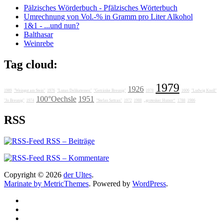
Pälzisches Wörderbuch - Pfälzisches Wörterbuch
Umrechnung von Vol.-% in Gramm pro Liter Alkohol
1&1 - ...und nun?
Balthasar
Weinrebe
Tag cloud:
1979
1926
1989
"Weingut am Stein"
1976
"Lunas Delikatessen"
"Getränke Breunig"
1978
1606
"Ludwig Knoll"
100°Oechsle
1951
"Jo Breunig"
1974
"Stefan Sattran"
1972
1988
„grotesker Humor“
1788
1986
RSS
RSS – Beiträge
RSS – Kommentare
Copyright © 2026
der Ultes
.
Marinate by MetricThemes
. Powered by
WordPress
.