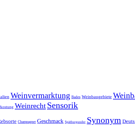
Weinvermarktung
Weinb
talien
Weinbaugebiete
Baden
Sensorik
Weinrecht
rkostung
Synonym
Geschmack
Rebsorte
Deuts
Champagner
Spätburgunder