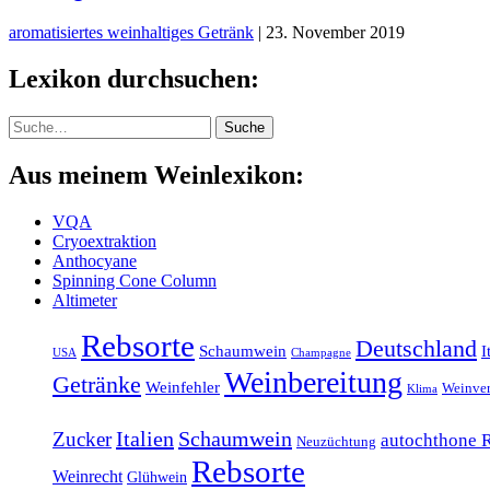
aromatisiertes weinhaltiges Getränk
|
23. November 2019
Lexikon durchsuchen:
Suche
Suche
Aus meinem Weinlexikon:
VQA
Cryoextraktion
Anthocyane
Spinning Cone Column
Altimeter
Rebsorte
Deutschland
Schaumwein
I
USA
Champagne
Weinbereitung
Getränke
Weinfehler
Weinve
Klima
Italien
Schaumwein
Zucker
autochthone 
Neuzüchtung
Rebsorte
Weinrecht
Glühwein