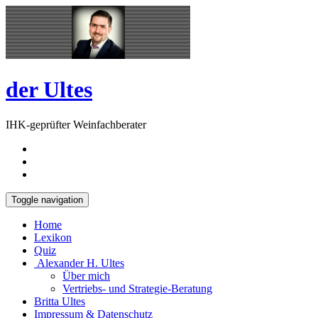
Skip
Open
to
Sidebar
content
der Ultes
IHK-geprüfter Weinfachberater
Toggle navigation
Home
Lexikon
Quiz
Alexander H. Ultes
Über mich
Vertriebs- und Strategie-Beratung
Britta Ultes
Impressum & Datenschutz