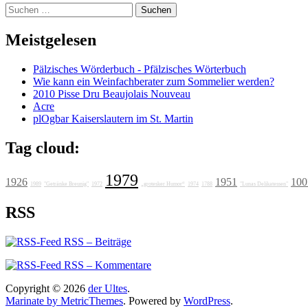
Suchen
nach:
Meistgelesen
Pälzisches Wörderbuch - Pfälzisches Wörterbuch
Wie kann ein Weinfachberater zum Sommelier werden?
2010 Pisse Dru Beaujolais Nouveau
Acre
plOgbar Kaiserslautern im St. Martin
Tag cloud:
1979
1926
1951
100
1989
"Getränke Breunig"
1972
„grotesker Humor“
1974
1788
"Lunas Delikatessen"
RSS
RSS – Beiträge
RSS – Kommentare
Copyright © 2026
der Ultes
.
Marinate by MetricThemes
. Powered by
WordPress
.