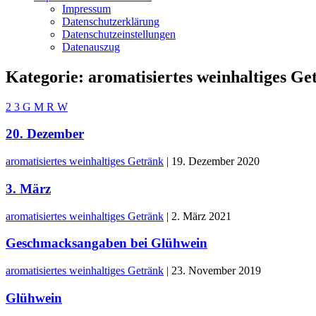
Impressum
Datenschutzerklärung
Datenschutzeinstellungen
Datenauszug
Kategorie:
aromatisiertes weinhaltiges Ge
2
3
G
M
R
W
20. Dezember
aromatisiertes weinhaltiges Getränk
|
19. Dezember 2020
3. März
aromatisiertes weinhaltiges Getränk
|
2. März 2021
Geschmacksangaben bei Glühwein
aromatisiertes weinhaltiges Getränk
|
23. November 2019
Glühwein