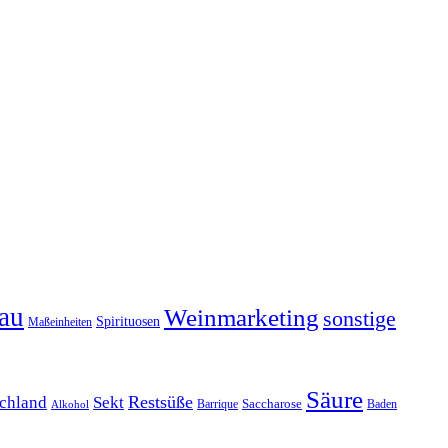
au
Weinmarketing
sonstige
Spirituosen
Maßeinheiten
Säure
Restsüße
chland
Sekt
Barrique
Saccharose
Baden
Alkohol