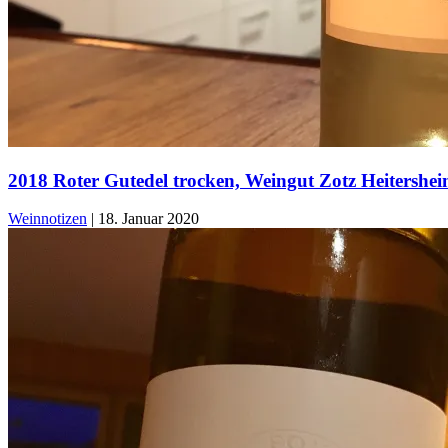
2018 Roter Gutedel trocken, Weingut Zotz Heitershe
Weinnotizen
|
18. Januar 2020