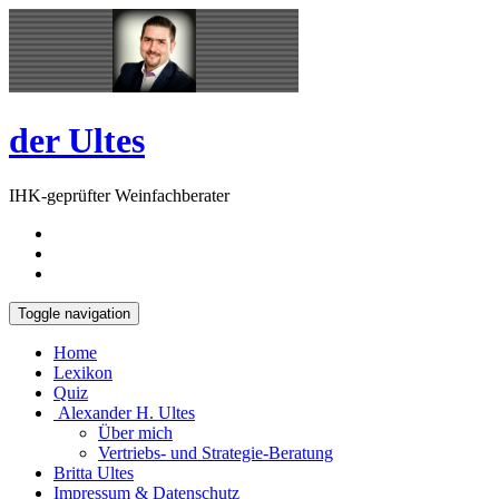
Skip
Open
to
Sidebar
content
der Ultes
IHK-geprüfter Weinfachberater
Toggle navigation
Home
Lexikon
Quiz
Alexander H. Ultes
Über mich
Vertriebs- und Strategie-Beratung
Britta Ultes
Impressum & Datenschutz