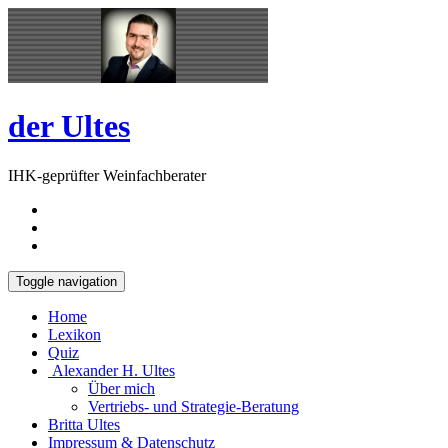
Skip
Open
to
Sidebar
content
der Ultes
IHK-geprüfter Weinfachberater
Toggle navigation
Home
Lexikon
Quiz
Alexander H. Ultes
Über mich
Vertriebs- und Strategie-Beratung
Britta Ultes
Impressum & Datenschutz