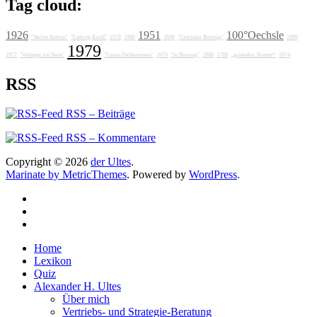
Tag cloud:
1926
1951
100°Oechsle
"Stefan Sattran"
"Ludwig Knoll"
1978
1986
1606
"Getränke Breunig"
1989
1979
1972
"Weingut am Stein"
"Lunas Delikatessen"
1976
"Jo Breunig"
1988
1788
„grotesker Humor“
1974
RSS
RSS – Beiträge
RSS – Kommentare
Copyright © 2026
der Ultes
.
Marinate by MetricThemes
. Powered by
WordPress
.
Home
Lexikon
Quiz
Alexander H. Ultes
Über mich
Vertriebs- und Strategie-Beratung