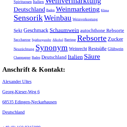
Weinvermarktung
Italien
Spirituosen
Weinmarketing
Deutschland
Baden
Klima
Sensorik
Weinbau
Weinverkostung
Schaumwein
Geschmack
Sekt
autochthone Rebsorte
Rebsorte
Zucker
Saccharose
Barrique
Spätburgunder
Alkohol
Synonym
Restsüße
Weinrecht
Glühwein
Neuzüchtung
Säure
Italien
Deutschland
Champagner
Baden
Anschrift & Kontakt:
Alexander Ultes
Georg-Kieser-Weg 6
68535 Edingen-Neckarhausen
Deutschland