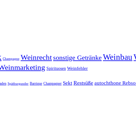
k
Weinbau
Weinrecht
sonstige Getränke
Champagne
Weinmarketing
Weinfehler
Spirituosen
Restsüße
Sekt
autochthone Rebso
aden
Barrique
Champagner
Spätburgunder