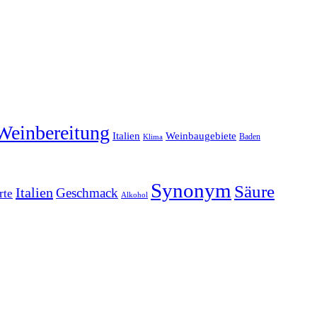
Weinbereitung
Italien
Weinbaugebiete
Baden
Klima
Synonym
Säure
Italien
Geschmack
rte
Alkohol