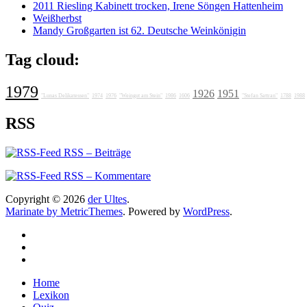
2011 Riesling Kabinett trocken, Irene Söngen Hattenheim
Weißherbst
Mandy Großgarten ist 62. Deutsche Weinkönigin
Tag cloud:
1979
1926
1951
"Lunas Delikatessen"
1974
1976
"Weingut am Stein"
1986
1606
"Stefan Sattran"
1788
1988
RSS
RSS – Beiträge
RSS – Kommentare
Copyright © 2026
der Ultes
.
Marinate by MetricThemes
. Powered by
WordPress
.
Home
Lexikon