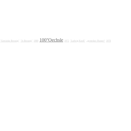
100°Oechsle
"Getränke Breunig"
"Jo Breunig"
1989
1972
"Ludwig Knoll"
„grotesker Humor“
1978