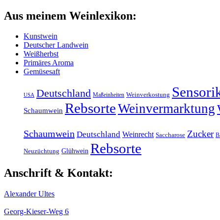
Aus meinem Weinlexikon:
Kunstwein
Deutscher Landwein
Weißherbst
Primäres Aroma
Gemüsesaft
Sensori
Deutschland
Maßeinheiten
Weinverkostung
USA
Rebsorte
Weinvermarktung
Schaumwein
Schaumwein
Zucker
Deutschland
Weinrecht
Saccharose
B
Rebsorte
Glühwein
Neuzüchtung
Anschrift & Kontakt:
Alexander Ultes
Georg-Kieser-Weg 6