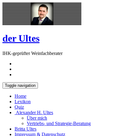
Skip
Open
to
Sidebar
content
der Ultes
IHK-geprüfter Weinfachberater
Toggle navigation
Home
Lexikon
Quiz
Alexander H. Ultes
Über mich
Vertriebs- und Strategie-Beratung
Britta Ultes
Impressum & Datenschutz