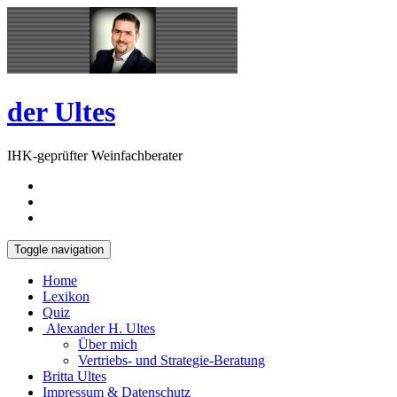
Skip
Open
to
Sidebar
content
der Ultes
IHK-geprüfter Weinfachberater
Toggle navigation
Home
Lexikon
Quiz
Alexander H. Ultes
Über mich
Vertriebs- und Strategie-Beratung
Britta Ultes
Impressum & Datenschutz