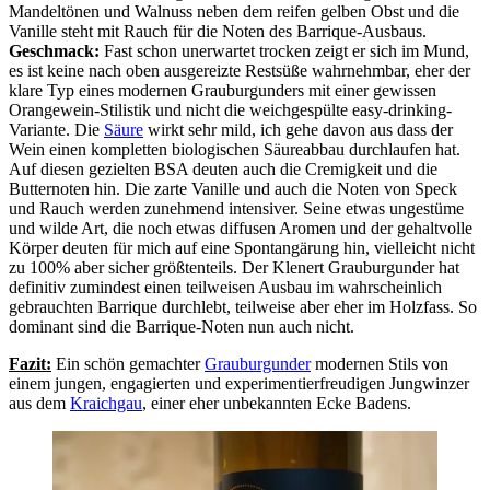
Mandeltönen und Walnuss neben dem reifen gelben Obst und die
Vanille steht mit Rauch für die Noten des Barrique-Ausbaus.
Geschmack:
Fast schon unerwartet trocken zeigt er sich im Mund,
es ist keine nach oben ausgereizte Restsüße wahrnehmbar, eher der
klare Typ eines modernen Grauburgunders mit einer gewissen
Orangewein-Stilistik und nicht die weichgespülte easy-drinking-
Variante. Die
Säure
wirkt sehr mild, ich gehe davon aus dass der
Wein einen kompletten biologischen Säureabbau durchlaufen hat.
Auf diesen gezielten BSA deuten auch die Cremigkeit und die
Butternoten hin. Die zarte Vanille und auch die Noten von Speck
und Rauch werden zunehmend intensiver. Seine etwas ungestüme
und wilde Art, die noch etwas diffusen Aromen und der gehaltvolle
Körper deuten für mich auf eine Spontangärung hin, vielleicht nicht
zu 100% aber sicher größtenteils. Der Klenert Grauburgunder hat
definitiv zumindest einen teilweisen Ausbau im wahrscheinlich
gebrauchten Barrique durchlebt, teilweise aber eher im Holzfass. So
dominant sind die Barrique-Noten nun auch nicht.
Fazit:
Ein schön gemachter
Grauburgunder
modernen Stils von
einem jungen, engagierten und experimentierfreudigen Jungwinzer
aus dem
Kraichgau
, einer eher unbekannten Ecke Badens.