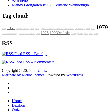
Weißherbst
Mandy Großgarten ist 62. Deutsche Weinkönigin
Tag cloud:
1979
1951
1972
"Stefan Sattran"
1989
1978
„grotesker Humor“
"Lunas Delikatessen"
"Jo Breunig"
1988
1606
1926
100°Oechsle
"Getränke Breunig"
"Weingut am Stein"
1986
"Ludwig Knoll"
1976
1974
1788
RSS
RSS – Beiträge
RSS – Kommentare
Copyright © 2026
der Ultes
.
Marinate by MetricThemes
. Powered by
WordPress
.
Home
Lexikon
Quiz