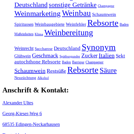
sonstige Getränke
Deutschland
Champagne
Weinbau
Weinmarketing
Schaumwein
Rebsorte
Weinbaugebiete
Weinfehler
Spirituosen
Baden
Weinbereitung
Maßeinheiten
Klima
Synonym
Weinrecht
Deutschland
Saccharose
Italien
Geschmack
Zucker
Sekt
Glühwein
Spätburgunder
autochthone Rebsorte
Baden
Barrique
Champagner
Rebsorte
Säure
Schaumwein
Restsüße
Neuzüchtung
Alkohol
Anschrift & Kontakt:
Alexander Ultes
Georg-Kieser-Weg 6
68535 Edingen-Neckarhausen