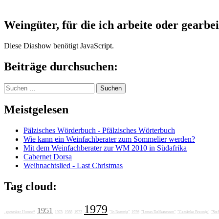
Weingüter, für die ich arbeite oder gearbei
Diese Diashow benötigt JavaScript.
Beiträge durchsuchen:
Suchen
nach:
Meistgelesen
Pälzisches Wörderbuch - Pfälzisches Wörterbuch
Wie kann ein Weinfachberater zum Sommelier werden?
Mit dem Weinfachberater zur WM 2010 in Südafrika
Cabernet Dorsa
Weihnachtslied - Last Christmas
Tag cloud:
1979
1951
„grotesker Humor“
1978
1988
1972
"Jo Breunig"
1976
"Lunas Delikatessen"
"Getränke Breunig"
"Ste