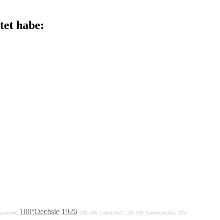
tet habe:
100°Oechsle
1926
fan Sattran"
1788
1606
"Ludwig Knoll"
1989
1986
"Weingut am Stein"
1974