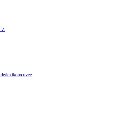
X
Z
s.de/lexikon/cuvee