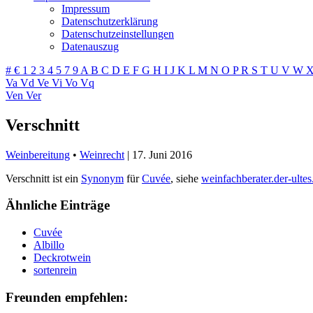
Impressum
Datenschutzerklärung
Datenschutzeinstellungen
Datenauszug
#
€
1
2
3
4
5
7
9
A
B
C
D
E
F
G
H
I
J
K
L
M
N
O
P
R
S
T
U
V
W
Va
Vd
Ve
Vi
Vo
Vq
Ven
Ver
Verschnitt
Weinbereitung
•
Weinrecht
|
17. Juni 2016
Verschnitt ist ein
Synonym
für
Cuvée
, siehe
weinfachberater.der-ulte
Ähnliche Einträge
Cuvée
Albillo
Deckrotwein
sortenrein
Freunden empfehlen: