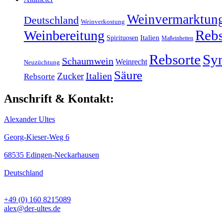
Weinvermarktun
Deutschland
Weinverkostung
Rebs
Weinbereitung
Italien
Spirituosen
Maßeinheiten
Rebsorte
Sy
Schaumwein
Weinrecht
Neuzüchtung
Säure
Italien
Zucker
Rebsorte
Anschrift & Kontakt:
Alexander Ultes
Georg-Kieser-Weg 6
68535 Edingen-Neckarhausen
Deutschland
+49 (0) 160 8215089
alex@der-ultes.de