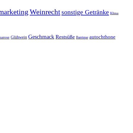
marketing
Weinrecht
sonstige Getränke
Klima
Geschmack
Restsüße
autochthone
Glühwein
harose
Barrique