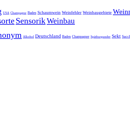
g
Wein
Schaumwein
Weinfehler
Weinbaugebiete
Baden
USA
Champagne
orte
Sensorik
Weinbau
nonym
Deutschland
Sekt
Baden
Champagner
Sacc
Alkohol
Spätburgunder