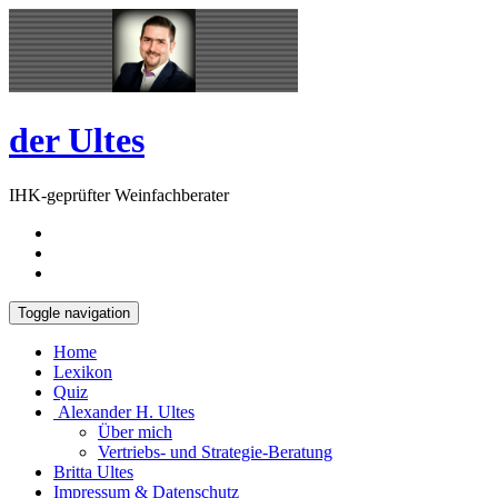
Skip
Open
to
Sidebar
content
der Ultes
IHK-geprüfter Weinfachberater
Toggle navigation
Home
Lexikon
Quiz
Alexander H. Ultes
Über mich
Vertriebs- und Strategie-Beratung
Britta Ultes
Impressum & Datenschutz