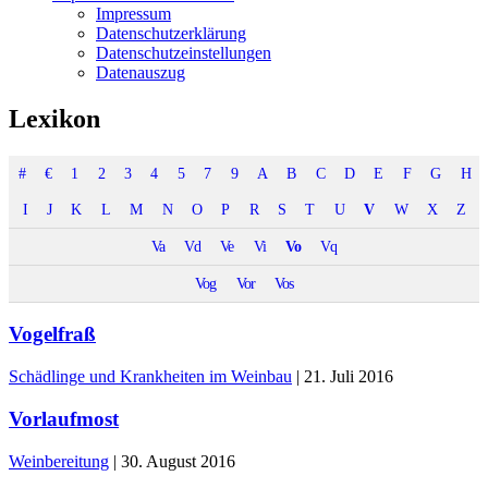
Impressum
Datenschutzerklärung
Datenschutzeinstellungen
Datenauszug
Lexikon
#
€
1
2
3
4
5
7
9
A
B
C
D
E
F
G
H
I
J
K
L
M
N
O
P
R
S
T
U
V
W
X
Z
Va
Vd
Ve
Vi
Vo
Vq
Vog
Vor
Vos
Vogelfraß
Schädlinge und Krankheiten im Weinbau
|
21. Juli 2016
Vorlaufmost
Weinbereitung
|
30. August 2016