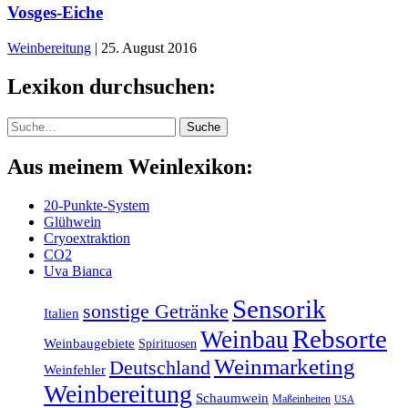
Vosges-Eiche
Weinbereitung
|
25. August 2016
Lexikon durchsuchen:
Suche
Suche
Aus meinem Weinlexikon:
20-Punkte-System
Glühwein
Cryoextraktion
CO2
Uva Bianca
Sensorik
sonstige Getränke
Italien
Rebsorte
Weinbau
Weinbaugebiete
Spirituosen
Weinmarketing
Deutschland
Weinfehler
Weinbereitung
Schaumwein
Maßeinheiten
USA