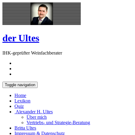
Skip
Open
to
Sidebar
content
der Ultes
IHK-geprüfter Weinfachberater
Toggle navigation
Home
Lexikon
Quiz
Alexander H. Ultes
Über mich
Vertriebs- und Strategie-Beratung
Britta Ultes
Impressum & Datenschutz