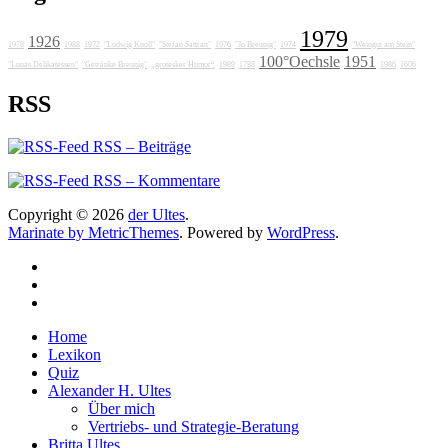
1979
1926
1978
1988
1972
"Ludwig Knoll"
"Stefan Sattran"
1976
"Jo Breunig"
1974
"Weingut am Stein"
100°Oechsle
1951
"Lunas Delikatessen"
"Getränke Breunig"
„grotesker Humor“
1989
1788
1986
1606
RSS
RSS – Beiträge
RSS – Kommentare
Copyright © 2026
der Ultes
.
Marinate by MetricThemes
. Powered by
WordPress
.
Home
Lexikon
Quiz
Alexander H. Ultes
Über mich
Vertriebs- und Strategie-Beratung
Britta Ultes