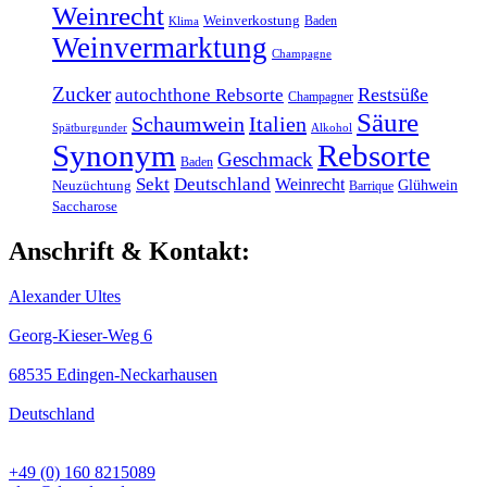
Weinrecht
Weinverkostung
Baden
Klima
Weinvermarktung
Champagne
Zucker
Restsüße
autochthone Rebsorte
Champagner
Säure
Schaumwein
Italien
Spätburgunder
Alkohol
Synonym
Rebsorte
Geschmack
Baden
Sekt
Deutschland
Weinrecht
Glühwein
Neuzüchtung
Barrique
Saccharose
Anschrift & Kontakt:
Alexander Ultes
Georg-Kieser-Weg 6
68535 Edingen-Neckarhausen
Deutschland
+49 (0) 160 8215089