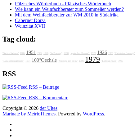
Pälzisches Wörderbuch - Pfälzisches Wörterbuch
Wie kann ein Weinfachberater zum Sommelier werden?
Mit dem Weinfachberater zur WM 2010 in Südafrika
Cabernet Dorsa
Weinzitat XVII
Tag cloud:
1951
1926
"Stefan Sattran"
1606
1972
1976
"Jo Breunig"
1788
„grotesker Humor“
1978
1988
"Getränke Breunig"
1979
100°Oechsle
"Lunas Delikatessen"
1974
"Weingut am Stein"
1986
"Ludwig Knoll"
1989
RSS
RSS – Beiträge
RSS – Kommentare
Copyright © 2026
der Ultes
.
Marinate by MetricThemes
. Powered by
WordPress
.