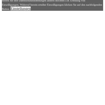
Sofern Sie Ihre Datenschutzeinstellungen ändern möchten z.B. Erteilung von
Einwilligungen, Widerruf bereits erteilter Einwilligungen klicken Sie auf den nachfolgenden
Einstellungen
Button.