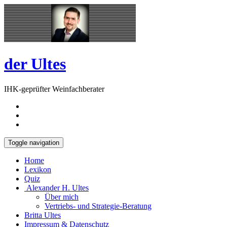
Skip
Open
to
Sidebar
content
der Ultes
IHK-geprüfter Weinfachberater
Toggle navigation
Home
Lexikon
Quiz
Alexander H. Ultes
Über mich
Vertriebs- und Strategie-Beratung
Britta Ultes
Impressum & Datenschutz