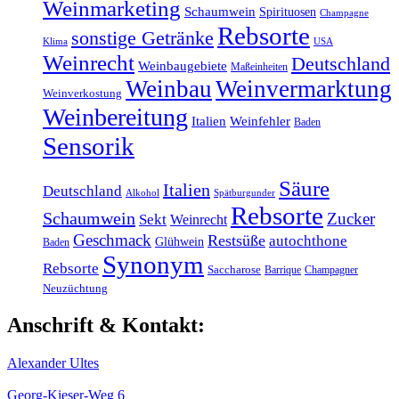
Weinmarketing
Schaumwein
Spirituosen
Champagne
Rebsorte
sonstige Getränke
Klima
USA
Weinrecht
Deutschland
Weinbaugebiete
Maßeinheiten
Weinbau
Weinvermarktung
Weinverkostung
Weinbereitung
Italien
Weinfehler
Baden
Sensorik
Säure
Italien
Deutschland
Alkohol
Spätburgunder
Rebsorte
Schaumwein
Zucker
Sekt
Weinrecht
Geschmack
Restsüße
autochthone
Glühwein
Baden
Synonym
Rebsorte
Saccharose
Barrique
Champagner
Neuzüchtung
Anschrift & Kontakt:
Alexander Ultes
Georg-Kieser-Weg 6