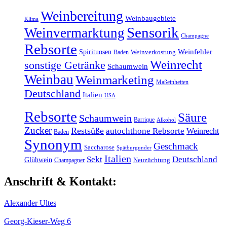
Weinbereitung
Weinbaugebiete
Klima
Sensorik
Weinvermarktung
Champagne
Rebsorte
Weinfehler
Spirituosen
Baden
Weinverkostung
Weinrecht
sonstige Getränke
Schaumwein
Weinbau
Weinmarketing
Maßeinheiten
Deutschland
Italien
USA
Rebsorte
Säure
Schaumwein
Barrique
Alkohol
Zucker
Restsüße
autochthone Rebsorte
Weinrecht
Baden
Synonym
Geschmack
Saccharose
Spätburgunder
Italien
Sekt
Deutschland
Glühwein
Champagner
Neuzüchtung
Anschrift & Kontakt:
Alexander Ultes
Georg-Kieser-Weg 6