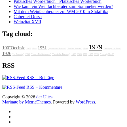
Pälzisches Wörderbuch - Pfälzisches Wörterbuch
Wie kann ein Weinfachberater zum Sommelier werden?
Mit dem Weinfachberater zur WM 2010 in Südafrika
Cabernet Dorsa
Weinzitat XVII
Tag cloud:
1979
100°Oechsle
1951
1976
1988
„grotesker Humor“
"Stefan Sattran"
1986
"Weingut am Stein"
1926
"Jo Breunig"
1788
"Lunas Delikatessen"
"Getränke Breunig"
1606
1989
1978
1972
1974
"Ludwig Knoll"
RSS
RSS – Beiträge
RSS – Kommentare
Copyright © 2026
der Ultes
.
Marinate by MetricThemes
. Powered by
WordPress
.