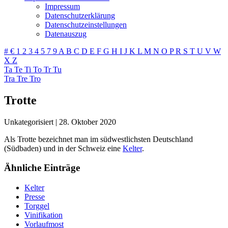
Impressum
Datenschutzerklärung
Datenschutzeinstellungen
Datenauszug
#
€
1
2
3
4
5
7
9
A
B
C
D
E
F
G
H
I
J
K
L
M
N
O
P
R
S
T
U
V
W
X
Z
Ta
Te
Ti
To
Tr
Tu
Tra
Tre
Tro
Trotte
Unkategorisiert
|
28. Oktober 2020
Als Trotte bezeichnet man im südwestlichsten Deutschland
(Südbaden) und in der Schweiz eine
Kelter
.
Ähnliche Einträge
Kelter
Presse
Torggel
Vinifikation
Vorlaufmost