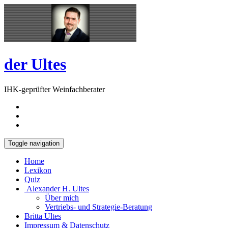
Skip
Open
to
Sidebar
content
der Ultes
IHK-geprüfter Weinfachberater
Toggle navigation
Home
Lexikon
Quiz
Alexander H. Ultes
Über mich
Vertriebs- und Strategie-Beratung
Britta Ultes
Impressum & Datenschutz