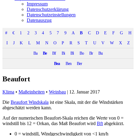
Impressum
Datenschutzerklärung
Datenschutzeinstellungen
Datenauszug
#
€
1
2
3
4
5
7
9
A
B
C
D
E
F
G
H
I
J
K
L
M
N
O
P
R
S
T
U
V
W
X
Z
Ba
Be
Bf
Bi
Bl
Bo
Br
Bu
Bea
Ben
Ber
Beaufort
Klima
•
Maßeinheiten
•
Weinbau
|
12. Januar 2017
Die
Beaufort Windskala
ist eine Skala, mit der die Windstärken
abgeschätzt werden kann.
Auf der numerischen Beaufort-Skala reichen die Werte von 0 =
windstill bis 12 = Orkan, das Maß Beaufort wird
Bft
abgekürzt.
0 = windstill, Windgeschwindigkeit von <1 km/h