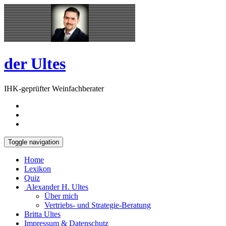
Skip
Open
to
Sidebar
content
der Ultes
IHK-geprüfter Weinfachberater
Toggle navigation
Home
Lexikon
Quiz
Alexander H. Ultes
Über mich
Vertriebs- und Strategie-Beratung
Britta Ultes
Impressum & Datenschutz