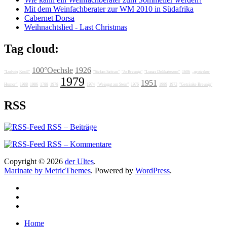
Mit dem Weinfachberater zur WM 2010 in Südafrika
Cabernet Dorsa
Weihnachtslied - Last Christmas
Tag cloud:
100°Oechsle
1926
"Ludwig Knoll"
"Stefan Sattran"
"Jo Breunig"
"Lunas Delikatessen"
1606
„grotesker
1979
1951
Humor“
1988
1986
1788
1978
1974
"Weingut am Stein"
1976
1989
1972
"Getränke Breunig"
RSS
RSS – Beiträge
RSS – Kommentare
Copyright © 2026
der Ultes
.
Marinate by MetricThemes
. Powered by
WordPress
.
Home