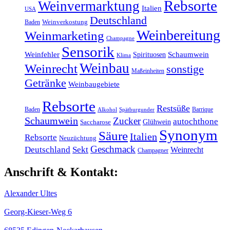
Rebsorte
Weinvermarktung
Italien
USA
Deutschland
Baden
Weinverkostung
Weinbereitung
Weinmarketing
Champagne
Sensorik
Weinfehler
Schaumwein
Spirituosen
Klima
Weinbau
Weinrecht
sonstige
Maßeinheiten
Getränke
Weinbaugebiete
Rebsorte
Restsüße
Baden
Barrique
Alkohol
Spätburgunder
Schaumwein
Zucker
autochthone
Glühwein
Saccharose
Synonym
Säure
Italien
Rebsorte
Neuzüchtung
Geschmack
Deutschland
Sekt
Weinrecht
Champagner
Anschrift & Kontakt:
Alexander Ultes
Georg-Kieser-Weg 6