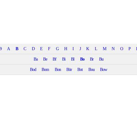
9
A
B
C
D
E
F
G
H
I
J
K
L
M
N
O
P
Ba
Be
Bf
Bi
Bl
Bo
Br
Bu
Bod
Bom
Bon
Bör
Bot
Bou
Bow