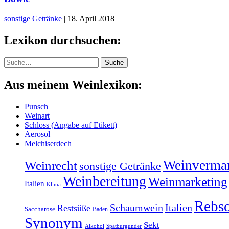
sonstige Getränke
|
18. April 2018
Lexikon durchsuchen:
Suche
Suche
Aus meinem Weinlexikon:
Punsch
Weinart
Schloss (Angabe auf Etikett)
Aerosol
Melchiserdech
Weinverma
Weinrecht
sonstige Getränke
Weinbereitung
Weinmarketing
Italien
Klima
Rebso
Schaumwein
Italien
Restsüße
Saccharose
Baden
Synonym
Sekt
Alkohol
Spätburgunder