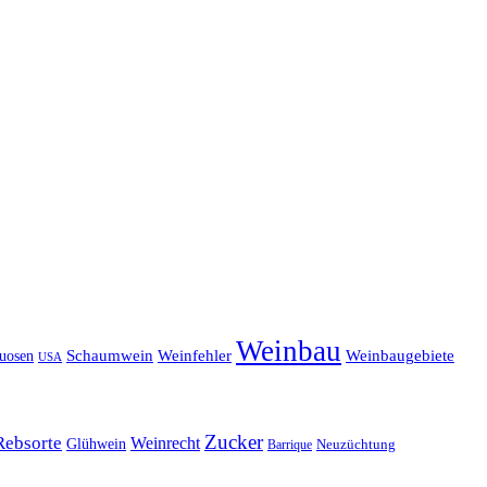
Weinbau
Schaumwein
Weinfehler
Weinbaugebiete
tuosen
USA
Zucker
Rebsorte
Weinrecht
Glühwein
Barrique
Neuzüchtung