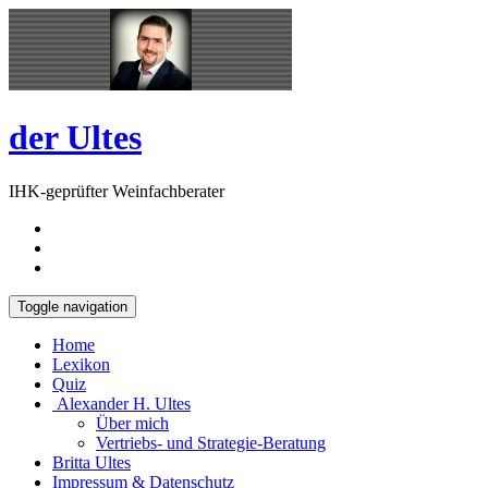
Skip
Open
to
Sidebar
content
der Ultes
IHK-geprüfter Weinfachberater
Toggle navigation
Home
Lexikon
Quiz
Alexander H. Ultes
Über mich
Vertriebs- und Strategie-Beratung
Britta Ultes
Impressum & Datenschutz