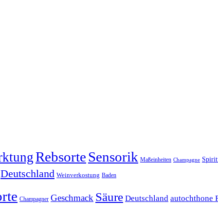
Rebsorte
Sensorik
rktung
Spiri
Maßeinheiten
Champagne
Deutschland
Weinverkostung
Baden
rte
Säure
Geschmack
Deutschland
autochthone 
Champagner