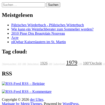
Suchen
nach:
Meistgelesen
Pälzisches Wörderbuch - Pfälzisches Wörterbuch
Wie kann ein Weinfachberater zum Sommelier werden?
2010 Pisse Dru Beaujolais Nouveau
Acre
plOgbar Kaiserslautern im St. Martin
Tag cloud:
1979
1926
100°Oechsle
"Weingut am Stein"
1976
1988
"Stefan Sattran"
1989
"Ludwig Knoll"
1788
19
RSS
RSS – Beiträge
RSS – Kommentare
Copyright © 2026
der Ultes
.
Marinate by MetricThemes
. Powered by
WordPress
.