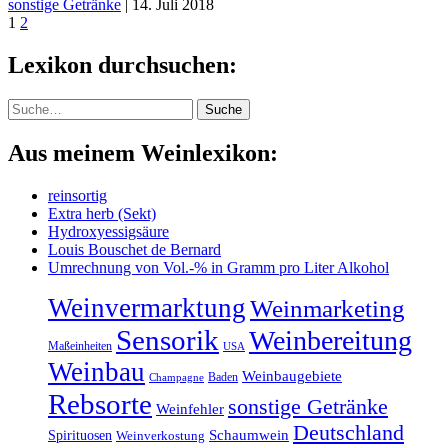
sonstige Getränke
|
14. Juli 2018
1
2
Lexikon durchsuchen:
Suche
Suche
Aus meinem Weinlexikon:
reinsortig
Extra herb (Sekt)
Hydroxyessigsäure
Louis Bouschet de Bernard
Umrechnung von Vol.-% in Gramm pro Liter Alkohol
Weinvermarktung
Weinmarketing
Sensorik
Weinbereitung
Maßeinheiten
USA
Weinbau
Weinbaugebiete
Baden
Champagne
Rebsorte
sonstige Getränke
Weinfehler
Deutschland
Schaumwein
Spirituosen
Weinverkostung