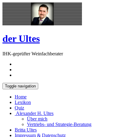
Skip
Open
to
Sidebar
content
der Ultes
IHK-geprüfter Weinfachberater
Toggle navigation
Home
Lexikon
Quiz
Alexander H. Ultes
Über mich
Vertriebs- und Strategie-Beratung
Britta Ultes
Impressum & Datenschutz