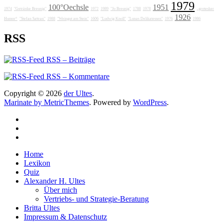
1979
100°Oechsle
1951
1974
"Getränke Breunig"
1972
1989
"Jo Breunig"
1788
1978
„grotesker
1926
Humor“
"Stefan Sattran"
1988
"Weingut am Stein"
1606
"Ludwig Knoll"
"Lunas Delikatessen"
1976
1986
RSS
RSS – Beiträge
RSS – Kommentare
Copyright © 2026
der Ultes
.
Marinate by MetricThemes
. Powered by
WordPress
.
Home
Lexikon
Quiz
Alexander H. Ultes
Über mich
Vertriebs- und Strategie-Beratung
Britta Ultes
Impressum & Datenschutz