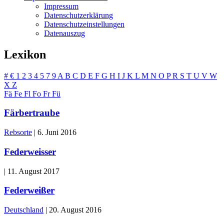
Impressum
Datenschutzerklärung
Datenschutzeinstellungen
Datenauszug
Lexikon
#
€
1
2
3
4
5
7
9
A
B
C
D
E
F
G
H
I
J
K
L
M
N
O
P
R
S
T
U
V
W
X
Z
Fä
Fe
Fl
Fo
Fr
Fü
Färbertraube
Rebsorte
|
6. Juni 2016
Federweisser
|
11. August 2017
Federweißer
Deutschland
|
20. August 2016