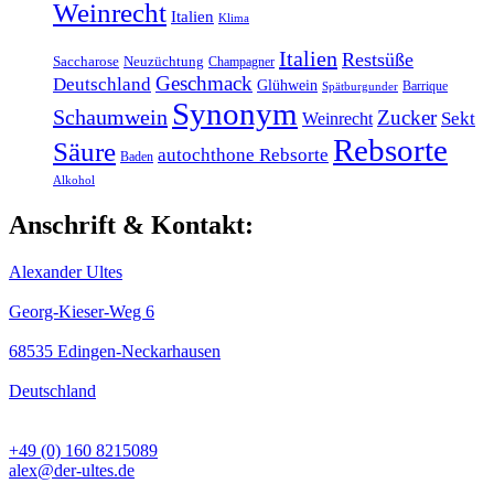
Weinrecht
Italien
Klima
Italien
Restsüße
Saccharose
Neuzüchtung
Champagner
Geschmack
Deutschland
Glühwein
Barrique
Spätburgunder
Synonym
Schaumwein
Zucker
Weinrecht
Sekt
Rebsorte
Säure
autochthone Rebsorte
Baden
Alkohol
Anschrift & Kontakt:
Alexander Ultes
Georg-Kieser-Weg 6
68535 Edingen-Neckarhausen
Deutschland
+49 (0) 160 8215089
alex@der-ultes.de