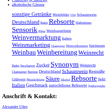
ChardDay #ChardDay
alkoholische Gärung
sonstige Getränke
Weinfehler
Schaumwein
USA
Rebsorte
Deutschland
Baden
Maßeinheiten
Sensorik
Weinbaugebiete
Klima
Weinvermarktung
Italien
Weinmarketing
Spirituosen
Weinverkostung
Champagne
Weinbereitung
Weinbau
Weinrecht
Synonym
Zucker
Weinrecht
Baden
Saccharose
Schaumwein
Restsüße
Deutschland
Champagner
Barrique
Rebsorte
Säure
Sekt
Glühwein
Neuzüchtung
Alkohol
Italien
Geschmack
autochthone Rebsorte
Spätburgunder
Anschrift & Kontakt:
Alexander Ultes