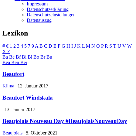
Impressum
Datenschutzerklärung
Datenschutzeinstellungen
Datenauszug
Lexikon
#
€
1
2
3
4
5
7
9
A
B
C
D
E
F
G
H
I
J
K
L
M
N
O
P
R
S
T
U
V
W
X
Z
Ba
Be
Bf
Bi
Bl
Bo
Br
Bu
Bea
Ben
Ber
Beaufort
Klima
|
12. Januar 2017
Beaufort Windskala
|
13. Januar 2017
Beaujolais Nouveau Day #BeaujolaisNouveauDay
Beaujolais
|
5. Oktober 2021