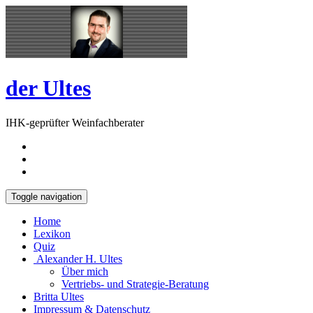
Skip
Open
to
Sidebar
content
der Ultes
IHK-geprüfter Weinfachberater
Toggle navigation
Home
Lexikon
Quiz
Alexander H. Ultes
Über mich
Vertriebs- und Strategie-Beratung
Britta Ultes
Impressum & Datenschutz