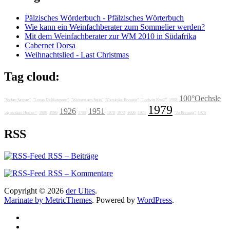
Pälzisches Wörderbuch - Pfälzisches Wörterbuch
Wie kann ein Weinfachberater zum Sommelier werden?
Mit dem Weinfachberater zur WM 2010 in Südafrika
Cabernet Dorsa
Weihnachtslied - Last Christmas
Tag cloud:
100°Oechsle
"Stefan Sattran"
"Lunas Delikatessen"
"Weingut am Stein"
"Getränke Breunig"
"Ludwig Knoll"
1988
1979
1926
1951
„grotesker Humor“
1989
1986
1788
1978
1972
1606
1974
"Jo Breunig"
1976
RSS
RSS – Beiträge
RSS – Kommentare
Copyright © 2026
der Ultes
.
Marinate by MetricThemes
. Powered by
WordPress
.