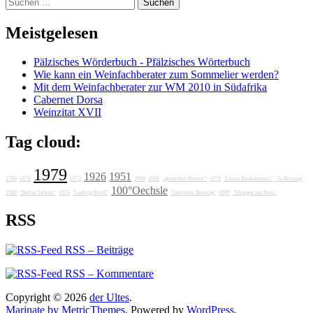
Suchen
nach:
Meistgelesen
Pälzisches Wörderbuch - Pfälzisches Wörterbuch
Wie kann ein Weinfachberater zum Sommelier werden?
Mit dem Weinfachberater zur WM 2010 in Südafrika
Cabernet Dorsa
Weinzitat XVII
Tag cloud:
1979
1926
1951
1788
1976
1972
1986
1606
„grotesker Humor“
1978
"Lunas Delikatessen"
"Jo Breunig"
100°Oechsle
1988
"Stefan Sattran"
1974
"Ludwig Knoll"
"Getränke Breunig"
1989
"Weingut am Stein"
RSS
RSS – Beiträge
RSS – Kommentare
Copyright © 2026
der Ultes
.
Marinate by MetricThemes
. Powered by
WordPress
.