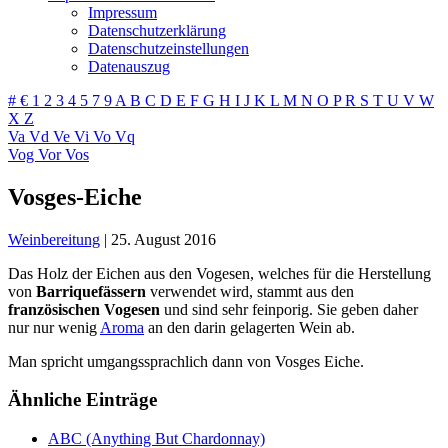
Impressum
Datenschutzerklärung
Datenschutzeinstellungen
Datenauszug
#
€
1
2
3
4
5
7
9
A
B
C
D
E
F
G
H
I
J
K
L
M
N
O
P
R
S
T
U
V
W
X
Z
Va
Vd
Ve
Vi
Vo
Vq
Vog
Vor
Vos
Vosges-Eiche
Weinbereitung
|
25. August 2016
Das Holz der Eichen aus den Vogesen, welches für die Herstellung
von
Barriquefässern
verwendet wird, stammt aus den
französischen Vogesen
und sind sehr feinporig. Sie geben daher
nur nur wenig
Aroma
an den darin gelagerten Wein ab.
Man spricht umgangssprachlich dann von Vosges Eiche.
Ähnliche Einträge
ABC (Anything But Chardonnay)