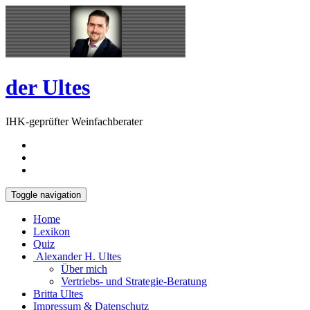
Skip
Open
to
Sidebar
content
der Ultes
IHK-geprüfter Weinfachberater
Toggle navigation
Home
Lexikon
Quiz
Alexander H. Ultes
Über mich
Vertriebs- und Strategie-Beratung
Britta Ultes
Impressum & Datenschutz