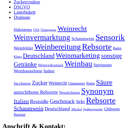
Zuckercouleur
DSGVO
Lagerbukett
Drainage
Weinrecht
Maßeinheiten
USA
Champagne
Sensorik
Weinvermarktung
Schaumwein
Rebsorte
Weinbereitung
Weinfehler
Baden
Weinmarketing
sonstige
Deutschland
Klima
Weinbau
Getränke
Spirituosen
Weinverkostung
Weinbaugebiete
Italien
Säure
Zucker
Weinrecht
Saccharose
Champagner
Baden
Synonym
autochthone Rebsorte
Neuzüchtung
Rebsorte
Italien
Geschmack
Restsüße
Sekt
Schaumwein
Deutschland
Glühwein
Alkohol
Spätburgunder
Barrique
Anschrift & Kontakt: