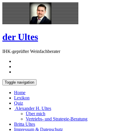
Skip
Open
to
Sidebar
content
der Ultes
IHK-geprüfter Weinfachberater
Toggle navigation
Home
Lexikon
Quiz
Alexander H. Ultes
Über mich
Vertriebs- und Strategie-Beratung
Britta Ultes
Impressum & Datenschutz