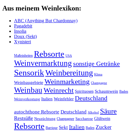
Aus meinem Weinlexikon:
ABC (Anything But Chardonnay)
Pagadebit
Insolia
Doux (Sekt)
Xynisteri
Rebsorte
Maßeinheiten
USA
Weinvermarktung
sonstige Getränke
Sensorik
Weinbereitung
Klima
Weinmarketing
Weinbaugebiete
Champagne
Weinbau
Weinrecht
Schaumwein
Spirituosen
Baden
Deutschland
Italien
Weinfehler
Weinverkostung
Säure
autochthone Rebsorte
Deutschland
Alkohol
Restsüße
Glühwein
Neuzüchtung
Champagner
Saccharose
Rebsorte
Italien
Zucker
Sekt
Barrique
Baden