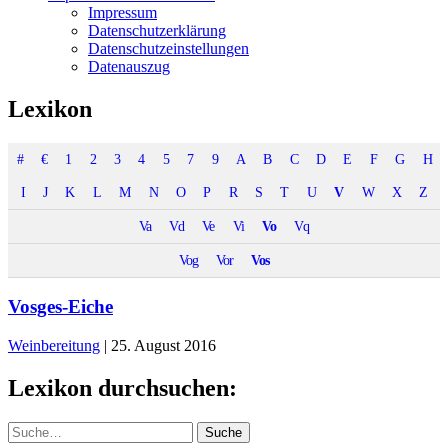
Impressum
Datenschutzerklärung
Datenschutzeinstellungen
Datenauszug
Lexikon
#
€
1
2
3
4
5
7
9
A
B
C
D
E
F
G
H
I
J
K
L
M
N
O
P
R
S
T
U
V
W
X
Z
Va
Vd
Ve
Vi
Vo
Vq
Vog
Vor
Vos
Vosges-Eiche
Weinbereitung
|
25. August 2016
Lexikon durchsuchen:
Suche
Suche