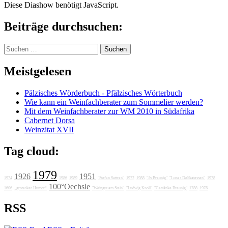
Diese Diashow benötigt JavaScript.
Beiträge durchsuchen:
Suchen
nach:
Meistgelesen
Pälzisches Wörderbuch - Pfälzisches Wörterbuch
Wie kann ein Weinfachberater zum Sommelier werden?
Mit dem Weinfachberater zur WM 2010 in Südafrika
Cabernet Dorsa
Weinzitat XVII
Tag cloud:
1979
1926
1951
1974
1986
1989
"Stefan Sattran"
1972
1988
"Jo Breunig"
"Lunas Delikatessen"
1978
100°Oechsle
1606
„grotesker Humor“
"Weingut am Stein"
"Ludwig Knoll"
"Getränke Breunig"
1788
1976
RSS