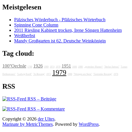
Meistgelesen
Pälzisches Wörderbuch - Pfälzisches Wörterbuch
Spinning Cone Column
2011 Riesling Kabinett trocken, Irene Söngen Hattenheim
Weißherbst
Mandy Großgarten ist 62. Deutsche Weinkönigin
Tag cloud:
100°Oechsle
1926
1951
1788
1989
1974
1978
1606
1986
„grotesker Humor“
"Stefan Sattran"
"Lunas
1979
Delikatessen"
"Ludwig Knoll"
"Jo Breunig"
1972
1988
"Weingut am Stein"
"Getränke Breunig"
1976
RSS
RSS – Beiträge
RSS – Kommentare
Copyright © 2026
der Ultes
.
Marinate by MetricThemes
. Powered by
WordPress
.