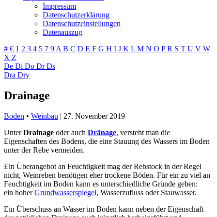
Impressum
Datenschutzerklärung
Datenschutzeinstellungen
Datenauszug
#
€
1
2
3
4
5
7
9
A
B
C
D
E
F
G
H
I
J
K
L
M
N
O
P
R
S
T
U
V
W
X
Z
De
Di
Do
Dr
Ds
Dra
Dry
Drainage
Boden
•
Weinbau
|
27. November 2019
Unter
Drainage
oder auch
Dränage
, versteht man die
Eigenschaften des Bodens, die eine Stauung des Wassers im Boden
unter der Rebe vermeiden.
Ein Überangebot an Feuchtigkeit mag der Rebstock in der Regel
nicht, Weinreben benötigen eher trockene Böden. Für ein zu viel an
Feuchtigkeit im Boden kann es unterschiedliche Gründe geben:
ein hoher
Grundwasserspiegel
, Wasserzufluss oder Stauwasser.
Ein Überschuss an Wasser im Boden kann neben der Eigenschaft