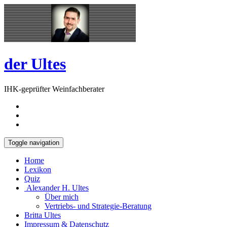
Skip
Open
to
Sidebar
content
der Ultes
IHK-geprüfter Weinfachberater
Toggle navigation
Home
Lexikon
Quiz
Alexander H. Ultes
Über mich
Vertriebs- und Strategie-Beratung
Britta Ultes
Impressum & Datenschutz