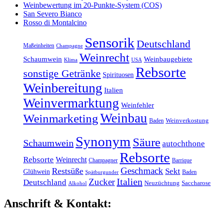
Weinbewertung im 20-Punkte-System (COS)
San Severo Bianco
Rosso di Montalcino
Sensorik
Deutschland
Maßeinheiten
Champagne
Weinrecht
Schaumwein
Weinbaugebiete
Klima
USA
Rebsorte
sonstige Getränke
Spirituosen
Weinbereitung
Italien
Weinvermarktung
Weinfehler
Weinbau
Weinmarketing
Baden
Weinverkostung
Synonym
Säure
Schaumwein
autochthone
Rebsorte
Rebsorte
Weinrecht
Champagner
Barrique
Geschmack
Restsüße
Sekt
Glühwein
Baden
Spätburgunder
Italien
Zucker
Deutschland
Neuzüchtung
Saccharose
Alkohol
Anschrift & Kontakt: