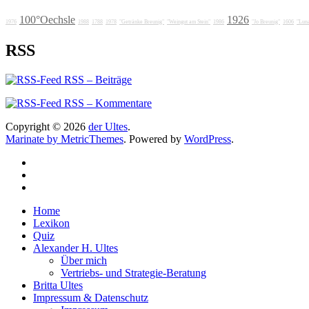
100°Oechsle
1926
1976
1988
1788
1978
"Getränke Breunig"
"Weingut am Stein"
1986
"Jo Breunig"
1606
"Luna
RSS
RSS – Beiträge
RSS – Kommentare
Copyright © 2026
der Ultes
.
Marinate by MetricThemes
. Powered by
WordPress
.
Home
Lexikon
Quiz
Alexander H. Ultes
Über mich
Vertriebs- und Strategie-Beratung
Britta Ultes
Impressum & Datenschutz