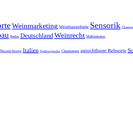
rte
Sensorik
Weinmarketing
Weinbaugebiete
Champa
bau
Weinrecht
Deutschland
Baden
Maßeinheiten
Italien
S
autochthone Rebsorte
Neuzüchtung
Champagner
Spätburgunder