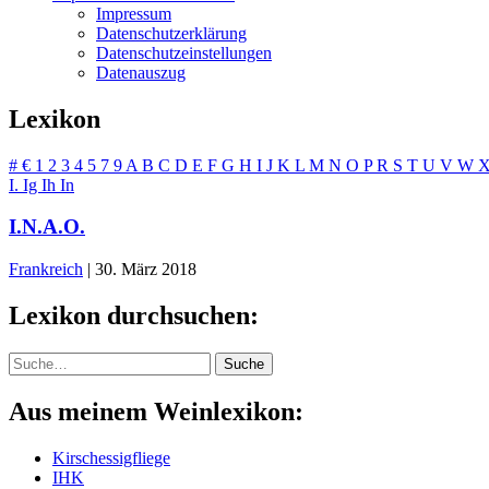
Impressum
Datenschutzerklärung
Datenschutzeinstellungen
Datenauszug
Lexikon
#
€
1
2
3
4
5
7
9
A
B
C
D
E
F
G
H
I
J
K
L
M
N
O
P
R
S
T
U
V
W
I.
Ig
Ih
In
I.N.A.O.
Frankreich
|
30. März 2018
Lexikon durchsuchen:
Suche
Suche
Aus meinem Weinlexikon:
Kirschessigfliege
IHK