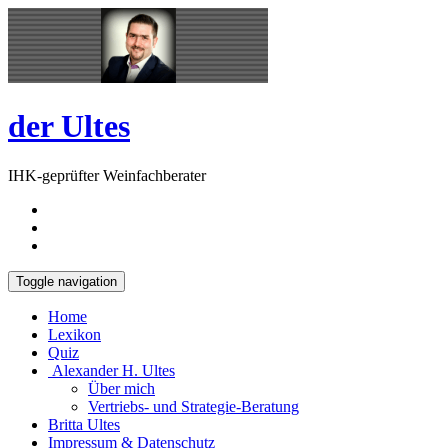
Skip
Open
to
Sidebar
content
der Ultes
IHK-geprüfter Weinfachberater
Toggle navigation
Home
Lexikon
Quiz
Alexander H. Ultes
Über mich
Vertriebs- und Strategie-Beratung
Britta Ultes
Impressum & Datenschutz