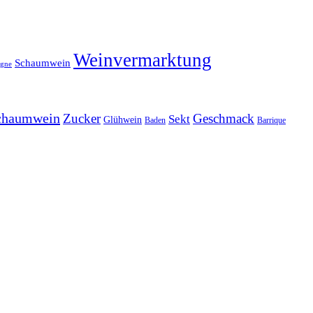
Weinvermarktung
Schaumwein
gne
chaumwein
Zucker
Geschmack
Sekt
Glühwein
Baden
Barrique