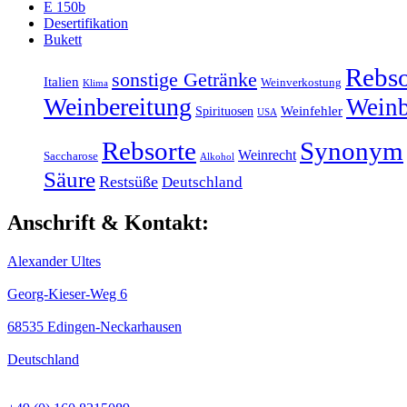
E 150b
Desertifikation
Bukett
Rebso
sonstige Getränke
Italien
Weinverkostung
Klima
Weinbereitung
Wein
Weinfehler
Spirituosen
USA
Rebsorte
Synonym
Weinrecht
Saccharose
Alkohol
Säure
Restsüße
Deutschland
Anschrift & Kontakt:
Alexander Ultes
Georg-Kieser-Weg 6
68535 Edingen-Neckarhausen
Deutschland