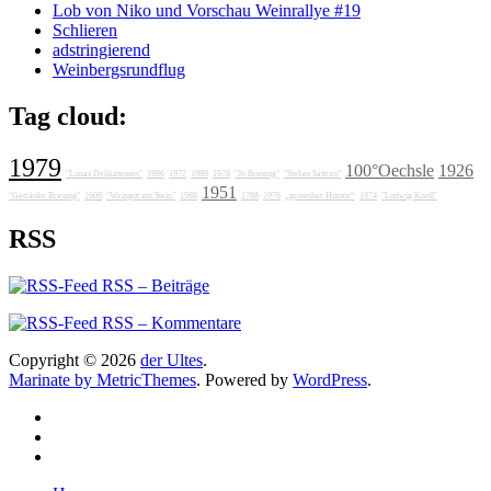
Lob von Niko und Vorschau Weinrallye #19
Schlieren
adstringierend
Weinbergsrundflug
Tag cloud:
1979
100°Oechsle
1926
"Lunas Delikatessen"
1986
1972
1989
1978
"Jo Breunig"
"Stefan Sattran"
1951
"Getränke Breunig"
1606
"Weingut am Stein"
1988
1788
1976
„grotesker Humor“
1974
"Ludwig Knoll"
RSS
RSS – Beiträge
RSS – Kommentare
Copyright © 2026
der Ultes
.
Marinate by MetricThemes
. Powered by
WordPress
.