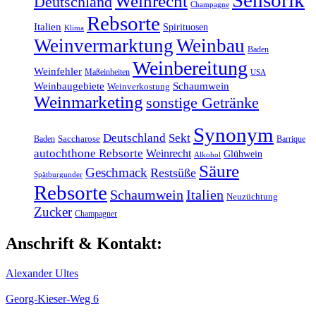
Weinrecht
Deutschland
Champagne
Rebsorte
Italien
Spirituosen
Klima
Weinvermarktung
Weinbau
Baden
Weinbereitung
Weinfehler
Maßeinheiten
USA
Weinbaugebiete
Schaumwein
Weinverkostung
Weinmarketing
sonstige Getränke
Synonym
Deutschland
Sekt
Baden
Saccharose
Barrique
autochthone Rebsorte
Weinrecht
Glühwein
Alkohol
Säure
Geschmack
Restsüße
Spätburgunder
Rebsorte
Schaumwein
Italien
Neuzüchtung
Zucker
Champagner
Anschrift & Kontakt:
Alexander Ultes
Georg-Kieser-Weg 6