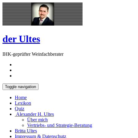
Skip
Open
to
Sidebar
content
der Ultes
IHK-geprüfter Weinfachberater
Toggle navigation
Home
Lexikon
Quiz
Alexander H. Ultes
Über mich
Vertriebs- und Strategie-Beratung
Britta Ultes
Impressum & Datenschutz