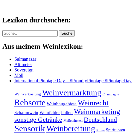
Lexikon durchsuchen:
Suche
Suche
Aus meinem Weinlexikon:
Salmanazar
Altimeter
Sovereign
Moll
International Pinotage Day – #ProudlyPinotage #PinotageDay
Weinvermarktung
Weinverkostung
Champagne
Rebsorte
Weinrecht
Weinbaugebiete
Weinmarketing
Schaumwein
Weinfehler
Italien
sonstige Getränke
Deutschland
Maßeinheiten
Sensorik
Weinbereitung
Spirituosen
Klima