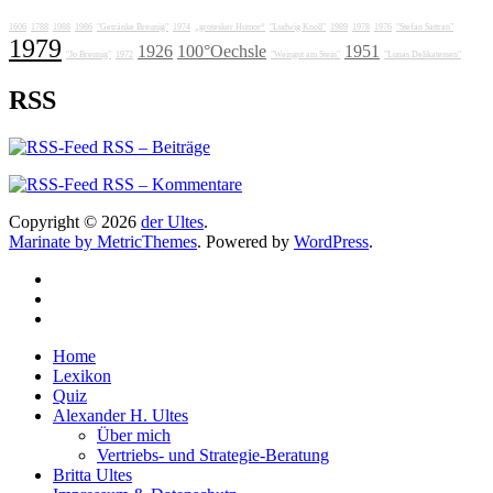
1606
1788
1988
1986
"Getränke Breunig"
1974
„grotesker Humor“
"Ludwig Knoll"
1989
1978
1976
"Stefan Sattran"
1979
1926
100°Oechsle
1951
"Jo Breunig"
1972
"Weingut am Stein"
"Lunas Delikatessen"
RSS
RSS – Beiträge
RSS – Kommentare
Copyright © 2026
der Ultes
.
Marinate by MetricThemes
. Powered by
WordPress
.
Home
Lexikon
Quiz
Alexander H. Ultes
Über mich
Vertriebs- und Strategie-Beratung
Britta Ultes