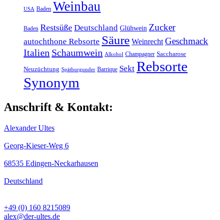
Weinbau
Baden
USA
Zucker
Restsüße
Deutschland
Glühwein
Baden
Säure
Geschmack
autochthone Rebsorte
Weinrecht
Italien
Schaumwein
Champagner
Saccharose
Alkohol
Rebsorte
Sekt
Neuzüchtung
Barrique
Spätburgunder
Synonym
Anschrift & Kontakt:
Alexander Ultes
Georg-Kieser-Weg 6
68535 Edingen-Neckarhausen
Deutschland
+49 (0) 160 8215089
alex@der-ultes.de