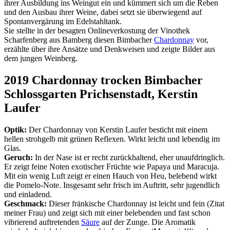
ihrer Ausbildung ins Weingut ein und kümmert sich um die Reben
und den Ausbau ihrer Weine, dabei setzt sie überwiegend auf
Spontanvergärung im Edelstahltank.
Sie stellte in der besagten Onlineverkostung der Vinothek
Scharfenberg aus Bamberg diesen Bimbacher
Chardonnay
vor,
erzählte über ihre Ansätze und Denkweisen und zeigte Bilder aus
dem jungen Weinberg.
2019 Chardonnay trocken Bimbacher
Schlossgarten Prichsenstadt, Kerstin
Laufer
Optik:
Der Chardonnay von Kerstin Laufer besticht mit einem
hellen strohgelb mit grünen Reflexen. Wirkt leicht und lebendig im
Glas.
Geruch:
In der Nase ist er recht zurückhaltend, eher unaufdringlich.
Er zeigt feine Noten exotischer Früchte wie Papaya und Maracuja.
Mit ein wenig Luft zeigt er einen Hauch von Heu, belebend wirkt
die Pomelo-Note. Insgesamt sehr frisch im Auftritt, sehr jugendlich
und einladend.
Geschmack:
Dieser fränkische Chardonnay ist leicht und fein (Zitat
meiner Frau) und zeigt sich mit einer belebenden und fast schon
vibrierend auftretenden
Säure
auf der Zunge. Die Aromatik