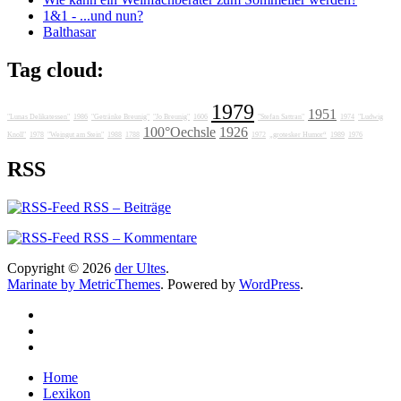
1&1 - ...und nun?
Balthasar
Tag cloud:
1979
1951
"Lunas Delikatessen"
1986
"Getränke Breunig"
"Jo Breunig"
1606
"Stefan Sattran"
1974
"Ludwig
100°Oechsle
1926
Knoll"
1978
"Weingut am Stein"
1988
1788
1972
„grotesker Humor“
1989
1976
RSS
RSS – Beiträge
RSS – Kommentare
Copyright © 2026
der Ultes
.
Marinate by MetricThemes
. Powered by
WordPress
.
Home
Lexikon