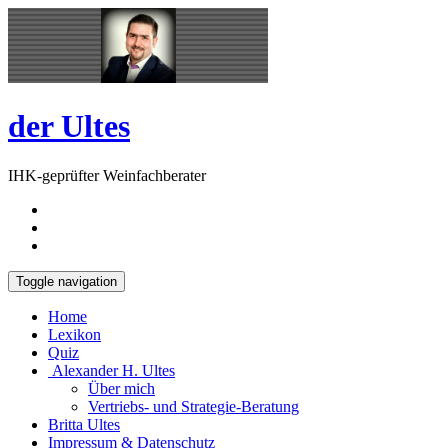
Skip
Open
to
Sidebar
content
der Ultes
IHK-geprüfter Weinfachberater
Toggle navigation
Home
Lexikon
Quiz
Alexander H. Ultes
Über mich
Vertriebs- und Strategie-Beratung
Britta Ultes
Impressum & Datenschutz