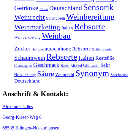
Sensorik
Getränke
Deutschland
Klima
Weinbereitung
Weinrecht
Spirituosen
Rebsorte
Weinmarketing
Italien
Weinbau
Weinverkostung
Zucker
autochthone Rebsorte
Barrique
Spätburgunder
Rebsorte
Schaumwein
Italien
Restsüße
Geschmack
Sekt
Glühwein
Champagner
Baden
Alkohol
Synonym
Säure
Weinrecht
Neuzüchtung
Saccharose
Deutschland
Anschrift & Kontakt:
Alexander Ultes
Georg-Kieser-Weg 6
68535 Edingen-Neckarhausen