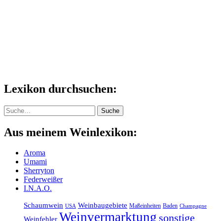
Lexikon durchsuchen:
Suche
Suche
Aus meinem Weinlexikon:
Aroma
Umami
Sherryton
Federweißer
I.N.A.O.
Schaumwein
Weinbaugebiete
Maßeinheiten
Baden
USA
Champagne
Weinvermarktung
sonstige
Weinfehler