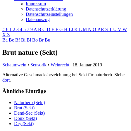
Impressum
Datenschutzerklärung
Datenschutzeinstellungen
Datenauszug
#
€
1
2
3
4
5
7
9
A
B
C
D
E
F
G
H
I
J
K
L
M
N
O
P
R
S
T
U
V
W
X
Z
Ba
Be
Bf
Bi
Bl
Bo
Br
Bu
Brut nature (Sekt)
Schaumwein
•
Sensorik
•
Weinrecht
|
18. Januar 2019
Alternative Geschmacksbezeichnung bei Sekt für naturherb. Siehe
dort
.
Ähnliche Einträge
Naturherb (Sekt)
Brut (Sekt)
Demi-Sec (Sekt)
Doux (Sekt)
Dry (Sekt)