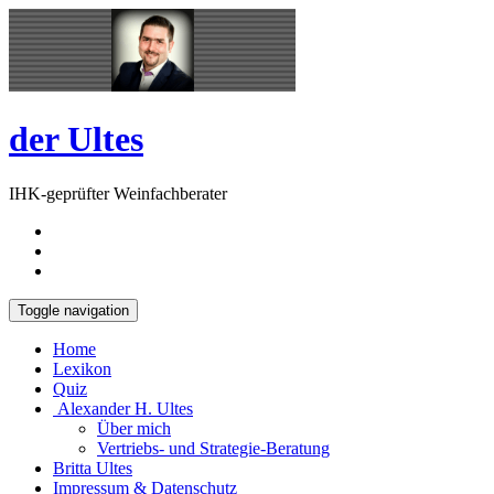
Skip
Open
to
Sidebar
content
der Ultes
IHK-geprüfter Weinfachberater
Toggle navigation
Home
Lexikon
Quiz
Alexander H. Ultes
Über mich
Vertriebs- und Strategie-Beratung
Britta Ultes
Impressum & Datenschutz