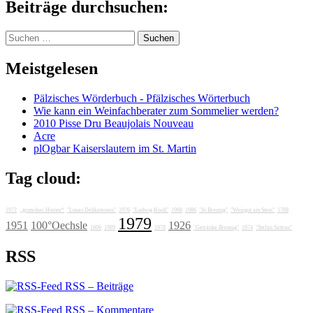
Beiträge durchsuchen:
Suchen
nach:
Meistgelesen
Pälzisches Wörderbuch - Pfälzisches Wörterbuch
Wie kann ein Weinfachberater zum Sommelier werden?
2010 Pisse Dru Beaujolais Nouveau
Acre
plOgbar Kaiserslautern im St. Martin
Tag cloud:
1972
„grotesker Humor“
"Lunas Delikatessen"
1976
"Ludwig Knoll"
1988
1986
"Jo Breunig"
"Weingut am Stein"
1788
1979
1951
100°Oechsle
1926
1606
1989
1978
"Getränke Breunig"
1974
"Stefan Sattran"
RSS
RSS – Beiträge
RSS – Kommentare