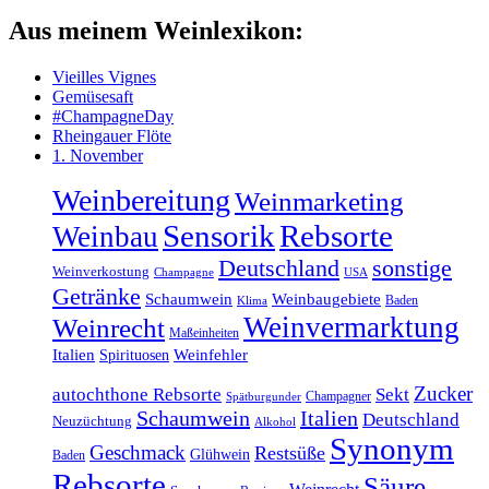
Aus meinem Weinlexikon:
Vieilles Vignes
Gemüsesaft
#ChampagneDay
Rheingauer Flöte
1. November
Weinbereitung
Weinmarketing
Sensorik
Rebsorte
Weinbau
sonstige
Deutschland
Weinverkostung
Champagne
USA
Getränke
Schaumwein
Weinbaugebiete
Baden
Klima
Weinvermarktung
Weinrecht
Maßeinheiten
Italien
Weinfehler
Spirituosen
Zucker
autochthone Rebsorte
Sekt
Champagner
Spätburgunder
Schaumwein
Italien
Deutschland
Neuzüchtung
Alkohol
Synonym
Geschmack
Restsüße
Glühwein
Baden
Rebsorte
Säure