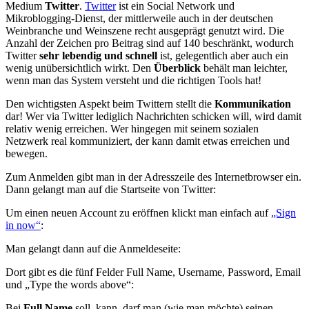
Medium
Twitter
.
Twitter
ist ein Social Network und
Mikroblogging-Dienst, der mittlerweile auch in der deutschen
Weinbranche und Weinszene recht ausgeprägt genutzt wird. Die
Anzahl der Zeichen pro Beitrag sind auf 140 beschränkt, wodurch
Twitter
sehr lebendig und schnell
ist, gelegentlich aber auch ein
wenig unübersichtlich wirkt. Den
Überblick
behält man leichter,
wenn man das System versteht und die richtigen Tools hat!
Den wichtigsten Aspekt beim Twittern stellt die
Kommunikation
dar! Wer via Twitter lediglich Nachrichten schicken will, wird damit
relativ wenig erreichen. Wer hingegen mit seinem sozialen
Netzwerk real kommuniziert, der kann damit etwas erreichen und
bewegen.
Zum Anmelden gibt man in der Adresszeile des Internetbrowser ein.
Dann gelangt man auf die Startseite von Twitter:
Um einen neuen Account zu eröffnen klickt man einfach auf
„Sign
in now“
:
Man gelangt dann auf die Anmeldeseite:
Dort gibt es die fünf Felder Full Name, Username, Password, Email
und „Type the words above“:
Bei
Full Name
soll, kann, darf man (wie man möchte) seinen