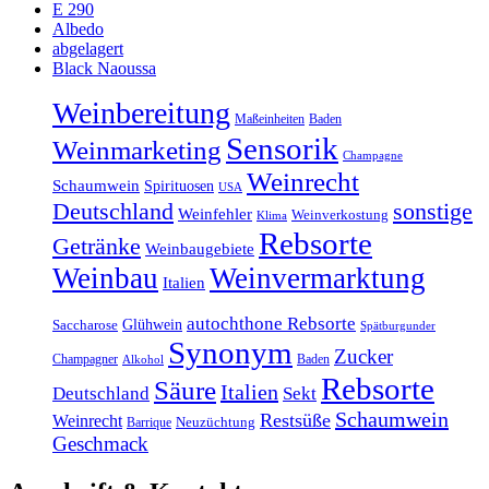
E 290
Albedo
abgelagert
Black Naoussa
Weinbereitung
Maßeinheiten
Baden
Sensorik
Weinmarketing
Champagne
Weinrecht
Schaumwein
Spirituosen
USA
sonstige
Deutschland
Weinfehler
Weinverkostung
Klima
Rebsorte
Getränke
Weinbaugebiete
Weinbau
Weinvermarktung
Italien
autochthone Rebsorte
Glühwein
Saccharose
Spätburgunder
Synonym
Zucker
Champagner
Baden
Alkohol
Rebsorte
Säure
Italien
Deutschland
Sekt
Schaumwein
Restsüße
Weinrecht
Barrique
Neuzüchtung
Geschmack