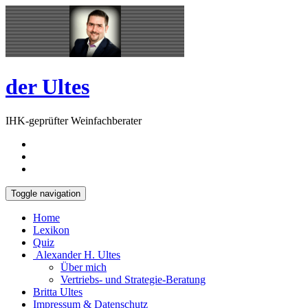
Skip
Open
to
Sidebar
content
der Ultes
IHK-geprüfter Weinfachberater
Toggle navigation
Home
Lexikon
Quiz
Alexander H. Ultes
Über mich
Vertriebs- und Strategie-Beratung
Britta Ultes
Impressum & Datenschutz