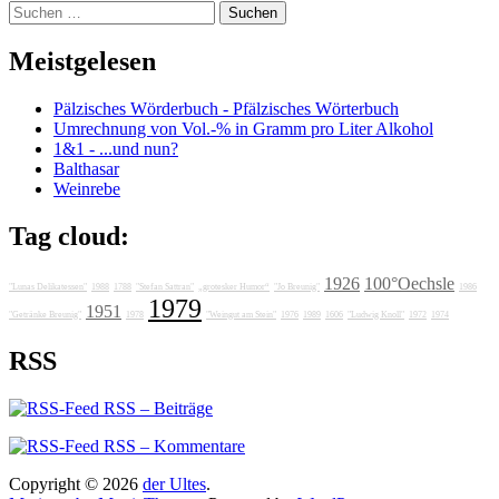
Suchen
nach:
Meistgelesen
Pälzisches Wörderbuch - Pfälzisches Wörterbuch
Umrechnung von Vol.-% in Gramm pro Liter Alkohol
1&1 - ...und nun?
Balthasar
Weinrebe
Tag cloud:
1926
100°Oechsle
"Lunas Delikatessen"
1988
1788
"Stefan Sattran"
„grotesker Humor“
"Jo Breunig"
1986
1979
1951
"Getränke Breunig"
1978
"Weingut am Stein"
1976
1989
1606
"Ludwig Knoll"
1972
1974
RSS
RSS – Beiträge
RSS – Kommentare
Copyright © 2026
der Ultes
.