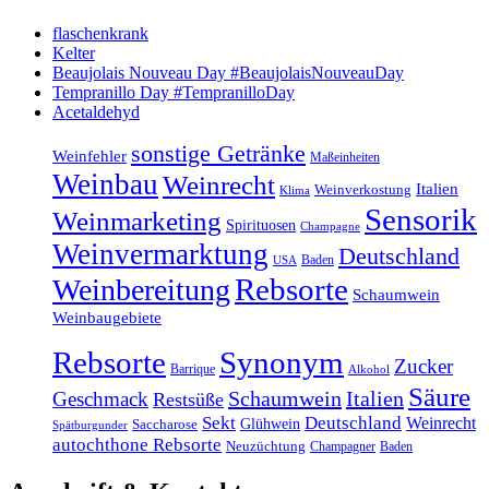
flaschenkrank
Kelter
Beaujolais Nouveau Day #BeaujolaisNouveauDay
Tempranillo Day #TempranilloDay
Acetaldehyd
sonstige Getränke
Weinfehler
Maßeinheiten
Weinbau
Weinrecht
Italien
Weinverkostung
Klima
Sensorik
Weinmarketing
Spirituosen
Champagne
Weinvermarktung
Deutschland
Baden
USA
Rebsorte
Weinbereitung
Schaumwein
Weinbaugebiete
Rebsorte
Synonym
Zucker
Barrique
Alkohol
Säure
Schaumwein
Italien
Geschmack
Restsüße
Sekt
Deutschland
Weinrecht
Glühwein
Saccharose
Spätburgunder
autochthone Rebsorte
Neuzüchtung
Champagner
Baden