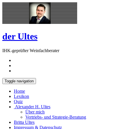
Skip
Open
to
Sidebar
content
der Ultes
IHK-geprüfter Weinfachberater
Toggle navigation
Home
Lexikon
Quiz
Alexander H. Ultes
Über mich
Vertriebs- und Strategie-Beratung
Britta Ultes
Impressum & Datenschutz