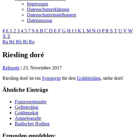
Impressum
Datenschutzerklärung
Datenschutzeinstellungen
Datenauszug
#
€
1
2
3
4
5
7
9
A
B
C
D
E
F
G
H
I
J
K
L
M
N
O
P
R
S
T
U
V
W
X
Z
Ra
Ré
Rh
Ri
Ro
Riesling doré
Rebsorte
|
23. November 2017
Riesling doré ist ein
Synonym
für den
Goldriesling
, siehe dort!
Ähnliche Einträge
Franzosentraube
Gelbriesling
Goldmuskat
Ampelografie
Badischer Rotling
Freunden empfehlen: