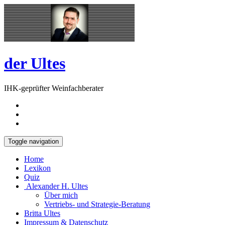
Skip
Open
to
Sidebar
content
der Ultes
IHK-geprüfter Weinfachberater
Toggle navigation
Home
Lexikon
Quiz
Alexander H. Ultes
Über mich
Vertriebs- und Strategie-Beratung
Britta Ultes
Impressum & Datenschutz