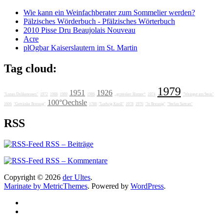
Wie kann ein Weinfachberater zum Sommelier werden?
Pälzisches Wörderbuch - Pfälzisches Wörterbuch
2010 Pisse Dru Beaujolais Nouveau
Acre
plOgbar Kaiserslautern im St. Martin
Tag cloud:
1979
1951
1926
"Lunas Delikatessen"
1972
1988
1989
1986
„grotesker Humor“
1974
"Weingut am Stein"
100°Oechsle
1606
"Getränke Breunig"
1788
"Ludwig Knoll"
1978
1976
"Jo Breunig"
"Stefan Sattran"
RSS
RSS – Beiträge
RSS – Kommentare
Copyright © 2026
der Ultes
.
Marinate by MetricThemes
. Powered by
WordPress
.