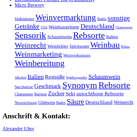
Micro Brewery
Weinvermarktung
sonstige
Maßeinheiten
Baden
Getränke
Deutschland
Weinbaugebiete
USA
Champagne
Sensorik
Rebsorte
Schaumwein
Italien
Weinbau
Weinrecht
Weinfehler
Spirituosen
Klima
Weinmarketing
Weinverkostung
Weinbereitung
Italien
Schaumwein
Restsüße
Alkohol
Spätburgunder
Synonym
Rebsorte
Geschmack
Saccharose
Zucker
Sekt
autochthone Rebsorte
Champagner
Barrique
Säure
Deutschland
Weinrecht
Glühwein
Neuzüchtung
Baden
Anschrift & Kontakt:
Alexander Ultes