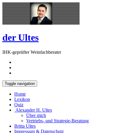
Skip
Open
to
Sidebar
content
der Ultes
IHK-geprüfter Weinfachberater
Toggle navigation
Home
Lexikon
Quiz
Alexander H. Ultes
Über mich
Vertriebs- und Strategie-Beratung
Britta Ultes
Impressum & Datenschutz