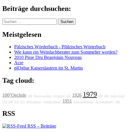
Beiträge durchsuchen:
Suchen
nach:
Meistgelesen
Pälzisches Wörderbuch - Pfälzisches Wörterbuch
Wie kann ein Weinfachberater zum Sommelier werden?
2010 Pisse Dru Beaujolais Nouveau
Acre
plOgbar Kaiserslautern im St. Martin
Tag cloud:
1979
100°Oechsle
1926
1988
"Weingut am Stein"
"Jo Breunig"
1972
1989
1606
"Ludwig Knoll"
1951
1978
1788
1976
1974
"Stefan Sattran"
„grotesker Humor“
"Lunas Delikatessen"
"Getränke Breunig"
1986
RSS
RSS – Beiträge