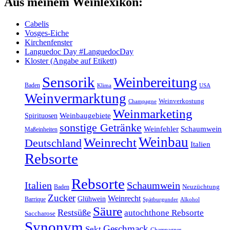
Aus meinem Weinlexikon:
Cabelis
Vosges-Eiche
Kirchenfenster
Languedoc Day #LanguedocDay
Kloster (Angabe auf Etikett)
Sensorik
Weinbereitung
Baden
Klima
USA
Weinvermarktung
Weinverkostung
Champagne
Weinmarketing
Weinbaugebiete
Spirituosen
sonstige Getränke
Weinfehler
Schaumwein
Maßeinheiten
Weinbau
Weinrecht
Deutschland
Italien
Rebsorte
Rebsorte
Italien
Schaumwein
Baden
Neuzüchtung
Zucker
Weinrecht
Glühwein
Barrique
Spätburgunder
Alkohol
Säure
Restsüße
autochthone Rebsorte
Saccharose
Synonym
Geschmack
Sekt