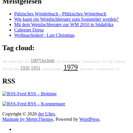
Meistgelesen
Pälzisches Wörderbuch - Pfälzisches Wörterbuch
Wie kann ein Weinfachberater zum Sommelier werden?
Mit dem Weinfachberater zur WM 2010 in Südafrika
Cabernet Dorsa
Weihnachtslied - Last Christmas
Tag cloud:
100°Oechsle
1988
"Ludwig Knoll"
1976
1978
"Weingut am Stein"
"Getränke Breunig"
1972
1986
"Jo Breunig"
1979
1926
1951
1788
1989
1606
"Lunas Delikatessen"
"Stefan Sattran"
„grotesker Humor“
1974
RSS
RSS – Beiträge
RSS – Kommentare
Copyright © 2026
der Ultes
.
Marinate by MetricThemes
. Powered by
WordPress
.