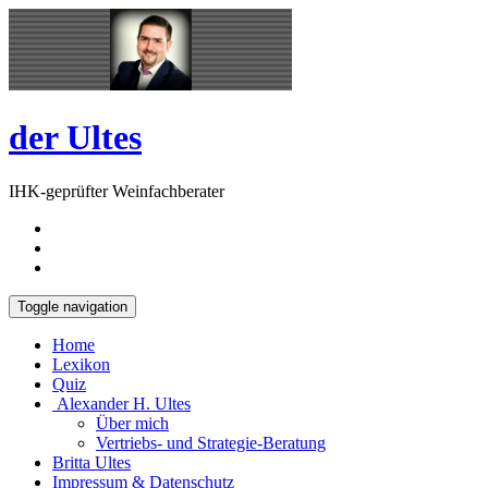
Skip
Open
to
Sidebar
content
der Ultes
IHK-geprüfter Weinfachberater
Toggle navigation
Home
Lexikon
Quiz
Alexander H. Ultes
Über mich
Vertriebs- und Strategie-Beratung
Britta Ultes
Impressum & Datenschutz