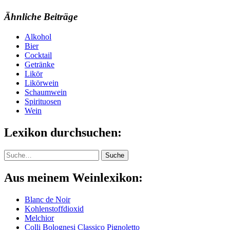
Ähnliche Beiträge
Alkohol
Bier
Cocktail
Getränke
Likör
Likörwein
Schaumwein
Spirituosen
Wein
Lexikon durchsuchen:
Suche
Suche
Aus meinem Weinlexikon:
Blanc de Noir
Kohlenstoffdioxid
Melchior
Colli Bolognesi Classico Pignoletto