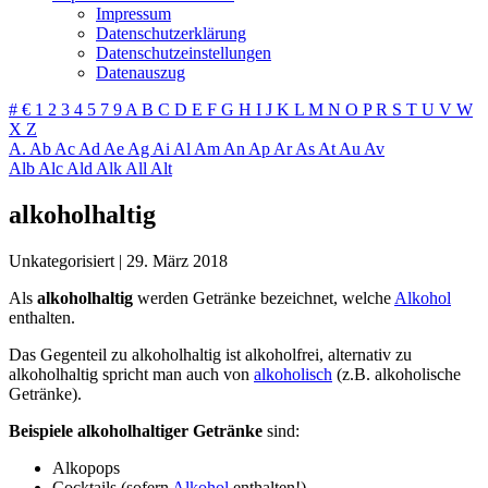
Impressum
Datenschutzerklärung
Datenschutzeinstellungen
Datenauszug
#
€
1
2
3
4
5
7
9
A
B
C
D
E
F
G
H
I
J
K
L
M
N
O
P
R
S
T
U
V
W
X
Z
A.
Ab
Ac
Ad
Ae
Ag
Ai
Al
Am
An
Ap
Ar
As
At
Au
Av
Alb
Alc
Ald
Alk
All
Alt
alkoholhaltig
Unkategorisiert
|
29. März 2018
Als
alkoholhaltig
werden Getränke bezeichnet, welche
Alkohol
enthalten.
Das Gegenteil zu alkoholhaltig ist alkoholfrei, alternativ zu
alkoholhaltig spricht man auch von
alkoholisch
(z.B. alkoholische
Getränke).
Beispiele alkoholhaltiger Getränke
sind:
Alkopops
Cocktails (sofern
Alkohol
enthalten!)