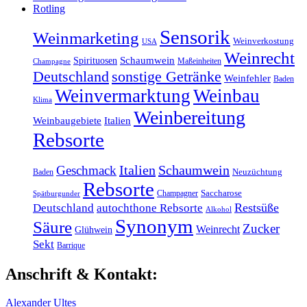
Rotling
Sensorik
Weinmarketing
Weinverkostung
USA
Weinrecht
Schaumwein
Spirituosen
Maßeinheiten
Champagne
sonstige Getränke
Deutschland
Weinfehler
Baden
Weinvermarktung
Weinbau
Klima
Weinbereitung
Weinbaugebiete
Italien
Rebsorte
Italien
Schaumwein
Geschmack
Baden
Neuzüchtung
Rebsorte
Champagner
Saccharose
Spätburgunder
Restsüße
Deutschland
autochthone Rebsorte
Alkohol
Synonym
Säure
Zucker
Weinrecht
Glühwein
Sekt
Barrique
Anschrift & Kontakt:
Alexander Ultes