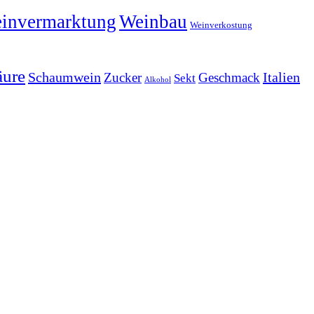
invermarktung
Weinbau
Weinverkostung
äure
Schaumwein
Italien
Zucker
Geschmack
Sekt
Alkohol