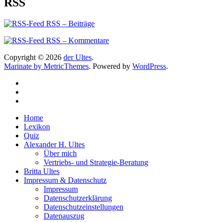
RSS
RSS – Beiträge
RSS – Kommentare
Copyright © 2026
der Ultes
.
Marinate by MetricThemes
. Powered by
WordPress
.
Home
Lexikon
Quiz
Alexander H. Ultes
Über mich
Vertriebs- und Strategie-Beratung
Britta Ultes
Impressum & Datenschutz
Impressum
Datenschutzerklärung
Datenschutzeinstellungen
Datenauszug