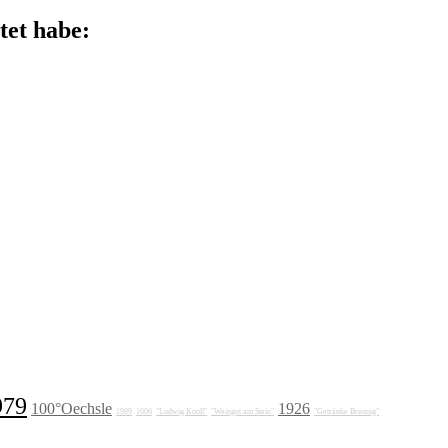
tet habe:
979
100°Oechsle
1926
1989
1606
"Ludwig Knoll"
"Weingut am Stein"
"Getränke Breunig"