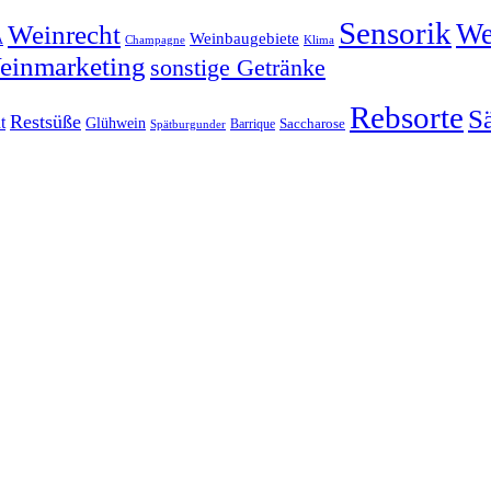
Sensorik
We
Weinrecht
Weinbaugebiete
Klima
A
Champagne
einmarketing
sonstige Getränke
Rebsorte
S
Restsüße
t
Glühwein
Barrique
Saccharose
Spätburgunder