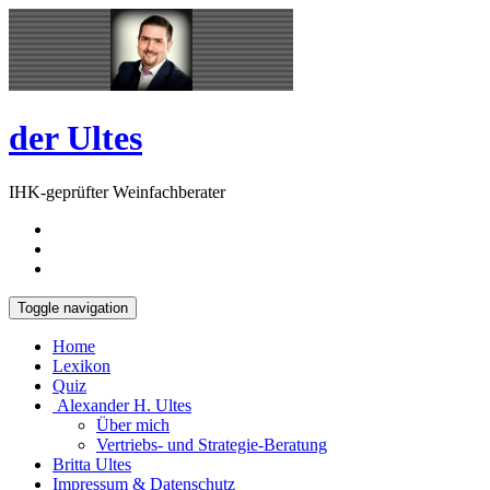
Skip
Open
to
Sidebar
content
der Ultes
IHK-geprüfter Weinfachberater
Toggle navigation
Home
Lexikon
Quiz
Alexander H. Ultes
Über mich
Vertriebs- und Strategie-Beratung
Britta Ultes
Impressum & Datenschutz