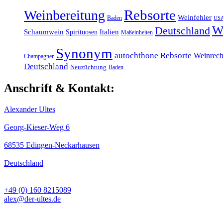
Rebsorte
Weinbereitung
Weinfehler
Baden
US
W
Deutschland
Schaumwein
Italien
Spirituosen
Maßeinheiten
Synonym
autochthone Rebsorte
Weinrech
Champagner
Deutschland
Neuzüchtung
Baden
Anschrift & Kontakt:
Alexander Ultes
Georg-Kieser-Weg 6
68535 Edingen-Neckarhausen
Deutschland
+49 (0) 160 8215089
alex@der-ultes.de