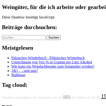
Weingüter, für die ich arbeite oder gearbei
Diese Diashow benötigt JavaScript.
Beiträge durchsuchen:
Suchen
nach:
Meistgelesen
Pälzisches Wörderbuch - Pfälzisches Wörterbuch
Umrechnung von Vol.-% in Gramm pro Liter Alkohol
Wie kann ein Weinfachberater zum Sommelier werden?
1&1 - ...und nun?
Balthasar
Tag cloud:
1
1951
"Stefan Sattran"
"Lunas Delikatessen"
1976
„grotesker Humor“
1972
1978
1986
"Jo Breunig"
1974
1788
1988