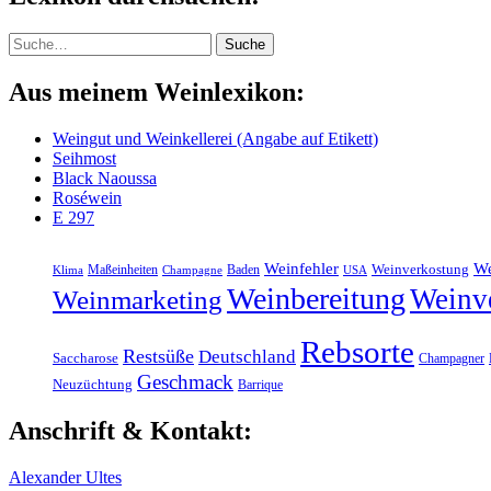
Suche
Suche
Aus meinem Weinlexikon:
Weingut und Weinkellerei (Angabe auf Etikett)
Seihmost
Black Naoussa
Roséwein
E 297
Weinfehler
We
Maßeinheiten
Baden
Weinverkostung
Klima
Champagne
USA
Weinbereitung
Weinv
Weinmarketing
Rebsorte
Restsüße
Deutschland
Saccharose
Champagner
Geschmack
Neuzüchtung
Barrique
Anschrift & Kontakt:
Alexander Ultes