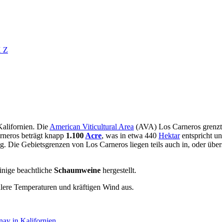
X
Z
Kalifornien. Die
American Viticultural Area
(AVA) Los Carneros grenzt 
rneros beträgt knapp
1.100
Acre
, was in etwa 440
Hektar
entspricht u
Die Gebietsgrenzen von Los Carneros liegen teils auch in, oder über
nige beachtliche
Schaumweine
hergestellt.
lere Temperaturen und kräftigen Wind aus.
ay in Kalifornien