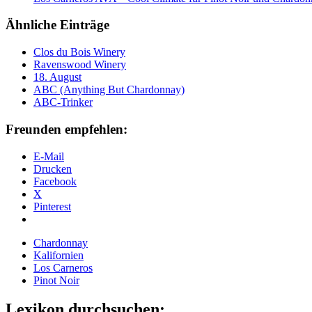
Ähnliche Einträge
Clos du Bois Winery
Ravenswood Winery
18. August
ABC (Anything But Chardonnay)
ABC-Trinker
Freunden empfehlen:
E-Mail
Drucken
Facebook
X
Pinterest
Chardonnay
Kalifornien
Los Carneros
Pinot Noir
Lexikon durchsuchen: