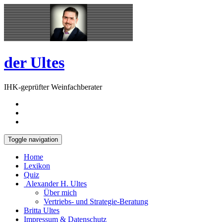
Skip
Open
to
Sidebar
content
der Ultes
IHK-geprüfter Weinfachberater
Toggle navigation
Home
Lexikon
Quiz
Alexander H. Ultes
Über mich
Vertriebs- und Strategie-Beratung
Britta Ultes
Impressum & Datenschutz