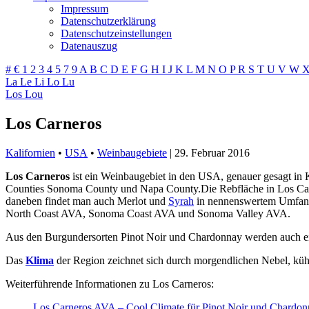
Impressum
Datenschutzerklärung
Datenschutzeinstellungen
Datenauszug
#
€
1
2
3
4
5
7
9
A
B
C
D
E
F
G
H
I
J
K
L
M
N
O
P
R
S
T
U
V
W
La
Le
Li
Lo
Lu
Los
Lou
Los Carneros
Kalifornien
•
USA
•
Weinbaugebiete
|
29. Februar 2016
Los Carneros
ist ein Weinbaugebiet in den USA, genauer gesagt in 
Counties Sonoma County und Napa County.
Die Rebfläche in Los Ca
daneben findet man auch Merlot und
Syrah
in nennenswertem Umfang. 
North Coast AVA, Sonoma Coast AVA und Sonoma Valley AVA.
Aus den Burgundersorten Pinot Noir und Chardonnay werden auch ei
Das
Klima
der Region zeichnet sich durch morgendlichen Nebel, küh
Weiterführende Informationen zu Los Carneros:
Los Carneros AVA – Cool Climate für Pinot Noir und Chardonn