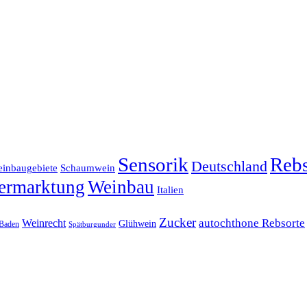
Sensorik
Rebs
Deutschland
inbaugebiete
Schaumwein
ermarktung
Weinbau
Italien
Zucker
Weinrecht
autochthone Rebsorte
Glühwein
Baden
Spätburgunder