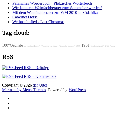
Pälzisches Wörderbuch - Pfälzisches Wörterbuch
Wie kann ein Weinfachberater zum Sommelier werden?
Mit dem Weinfachberater zur WM 2010 in Südafrika
Cabernet Dorsa
Weihnachtslied - Last Christmas
Tag cloud:
100°Oechsle
1951
„grotesker Humor“
"Weingut am Stein"
"Getränke Breunig"
1989
"Ludwig Knoll"
1788
"Luna
RSS
RSS – Beiträge
RSS – Kommentare
Copyright © 2026
der Ultes
.
Marinate by MetricThemes
. Powered by
WordPress
.