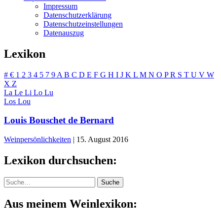
Impressum
Datenschutzerklärung
Datenschutzeinstellungen
Datenauszug
Lexikon
#
€
1
2
3
4
5
7
9
A
B
C
D
E
F
G
H
I
J
K
L
M
N
O
P
R
S
T
U
V
W
X
Z
La
Le
Li
Lo
Lu
Los
Lou
Louis Bouschet de Bernard
Weinpersönlichkeiten
|
15. August 2016
Lexikon durchsuchen:
Suche
Suche
Aus meinem Weinlexikon: