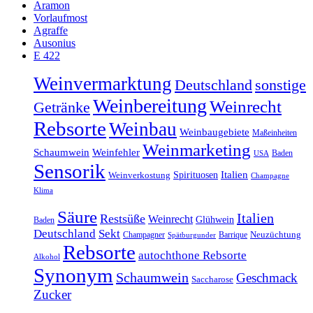
Aramon
Vorlaufmost
Agraffe
Ausonius
E 422
Weinvermarktung
sonstige
Deutschland
Weinbereitung
Weinrecht
Getränke
Rebsorte
Weinbau
Weinbaugebiete
Maßeinheiten
Weinmarketing
Schaumwein
Weinfehler
Baden
USA
Sensorik
Italien
Spirituosen
Weinverkostung
Champagne
Klima
Säure
Italien
Restsüße
Weinrecht
Glühwein
Baden
Deutschland
Sekt
Champagner
Barrique
Neuzüchtung
Spätburgunder
Rebsorte
autochthone Rebsorte
Alkohol
Synonym
Schaumwein
Geschmack
Saccharose
Zucker