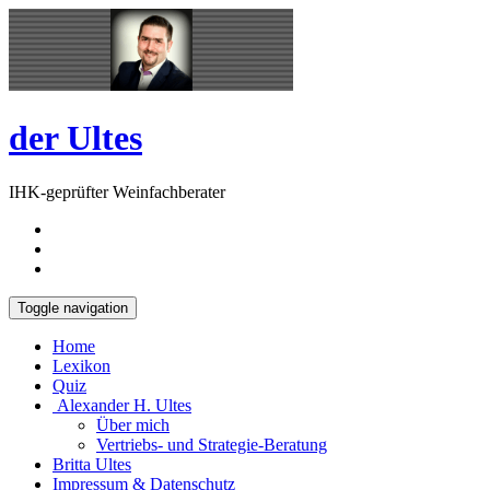
Skip
Open
to
Sidebar
content
der Ultes
IHK-geprüfter Weinfachberater
Toggle navigation
Home
Lexikon
Quiz
Alexander H. Ultes
Über mich
Vertriebs- und Strategie-Beratung
Britta Ultes
Impressum & Datenschutz