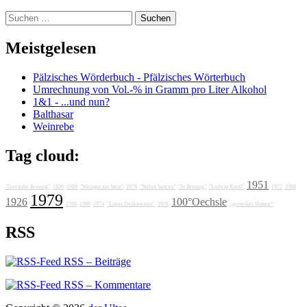
Suchen
nach:
Meistgelesen
Pälzisches Wörderbuch - Pfälzisches Wörterbuch
Umrechnung von Vol.-% in Gramm pro Liter Alkohol
1&1 - ...und nun?
Balthasar
Weinrebe
Tag cloud:
1951
"Getränke Breunig"
1606
1986
"Weingut am Stein"
1976
"Stefan Sattran"
"Jo Breunig"
"Ludwig Knoll"
1972
1988
1979
1926
100°Oechsle
1788
1989
1974
"Lunas Delikatessen"
1978
„grotesker Humor“
RSS
RSS – Beiträge
RSS – Kommentare