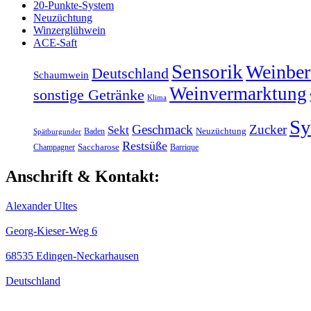
20-Punkte-System
Neuzüchtung
Winzerglühwein
ACE-Saft
Sensorik
Weinber
Deutschland
Schaumwein
Weinvermarktung
sonstige Getränke
Klima
S
Geschmack
Zucker
Sekt
Baden
Neuzüchtung
Spätburgunder
Restsüße
Champagner
Saccharose
Barrique
Anschrift & Kontakt:
Alexander Ultes
Georg-Kieser-Weg 6
68535 Edingen-Neckarhausen
Deutschland