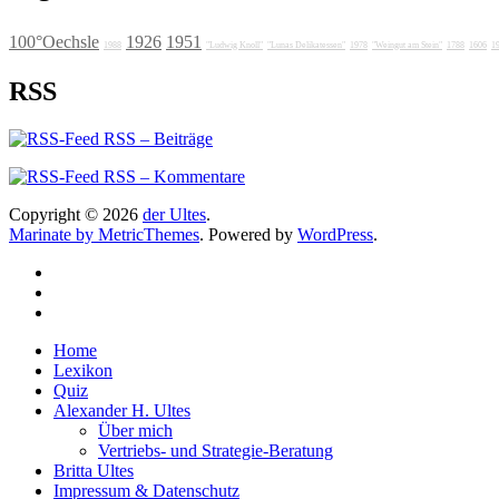
100°Oechsle
1926
1951
1988
"Ludwig Knoll"
"Lunas Delikatessen"
1978
"Weingut am Stein"
1788
1606
1
RSS
RSS – Beiträge
RSS – Kommentare
Copyright © 2026
der Ultes
.
Marinate by MetricThemes
. Powered by
WordPress
.
Home
Lexikon
Quiz
Alexander H. Ultes
Über mich
Vertriebs- und Strategie-Beratung
Britta Ultes
Impressum & Datenschutz