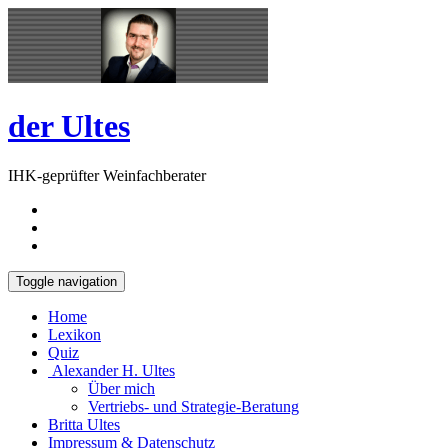
Skip
Open
to
Sidebar
content
der Ultes
IHK-geprüfter Weinfachberater
Toggle navigation
Home
Lexikon
Quiz
Alexander H. Ultes
Über mich
Vertriebs- und Strategie-Beratung
Britta Ultes
Impressum & Datenschutz