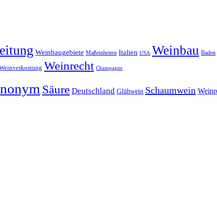
eitung
Weinbau
Weinbaugebiete
Italien
Maßeinheiten
Baden
USA
Weinrecht
Weinverkostung
Champagne
ynonym
Säure
Schaumwein
Deutschland
Weinr
Glühwein