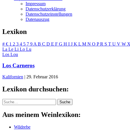
Impressum
Datenschutzerklärung
Datenschutzeinstellungen
Datenauszug
Lexikon
#
€
1
2
3
4
5
7
9
A
B
C
D
E
F
G
H
I
J
K
L
M
N
O
P
R
S
T
U
V
W
La
Le
Li
Lo
Lu
Los
Lou
Los Carneros
Kalifornien
|
29. Februar 2016
Lexikon durchsuchen:
Suche
Suche
Aus meinem Weinlexikon:
Wildrebe