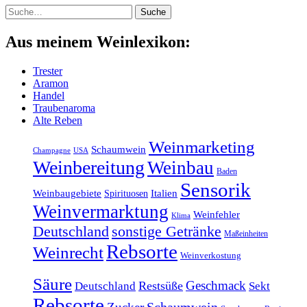
Suche
Suche
Aus meinem Weinlexikon:
Trester
Aramon
Handel
Traubenaroma
Alte Reben
Weinmarketing
Schaumwein
Champagne
USA
Weinbereitung
Weinbau
Baden
Sensorik
Weinbaugebiete
Italien
Spirituosen
Weinvermarktung
Weinfehler
Klima
sonstige Getränke
Deutschland
Maßeinheiten
Rebsorte
Weinrecht
Weinverkostung
Säure
Geschmack
Restsüße
Deutschland
Sekt
Rebsorte
Schaumwein