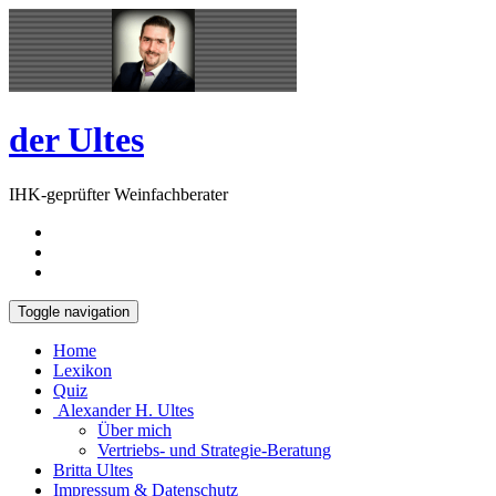
Skip
Open
to
Sidebar
content
der Ultes
IHK-geprüfter Weinfachberater
Toggle navigation
Home
Lexikon
Quiz
Alexander H. Ultes
Über mich
Vertriebs- und Strategie-Beratung
Britta Ultes
Impressum & Datenschutz