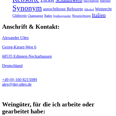
Zucker
Saccharose
Barrique
Synonym
autochthone Rebsorte
Weinrecht
Alkohol
Italien
Glühwein
Champagner
Baden
Neuzüchtung
Spätburgunder
Anschrift & Kontakt:
Alexander Ultes
Georg-Kieser-Weg 6
68535 Edingen-Neckarhausen
Deutschland
+49 (0) 160 8215089
alex@der-ultes.de
Weingüter, für die ich arbeite oder
gearbeitet habe: