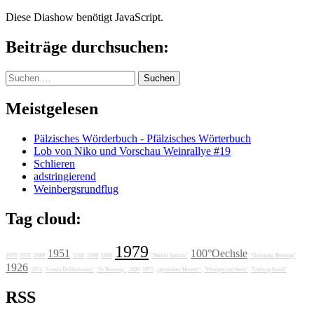
Diese Diashow benötigt JavaScript.
Beiträge durchsuchen:
Suchen
nach:
Meistgelesen
Pälzisches Wörderbuch - Pfälzisches Wörterbuch
Lob von Niko und Vorschau Weinrallye #19
Schlieren
adstringierend
Weinbergsrundflug
Tag cloud:
1979
1951
100°Oechsle
1976
1978
1989
1788
1986
1988
"Stefan Sattran"
"Getränke Breunig"
1926
1974
"Lunas Delikatessen"
"Jo Breunig"
1606
1972
„grotesker Humor“
"Weingut am Stein"
"Ludwig Knoll"
RSS