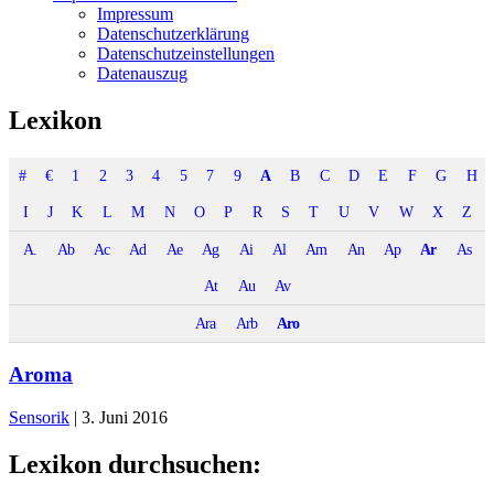
Impressum
Datenschutzerklärung
Datenschutzeinstellungen
Datenauszug
Lexikon
#
€
1
2
3
4
5
7
9
A
B
C
D
E
F
G
H
I
J
K
L
M
N
O
P
R
S
T
U
V
W
X
Z
A.
Ab
Ac
Ad
Ae
Ag
Ai
Al
Am
An
Ap
Ar
As
At
Au
Av
Ara
Arb
Aro
Aroma
Sensorik
|
3. Juni 2016
Lexikon durchsuchen: