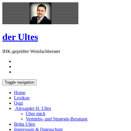
Skip
Open
to
Sidebar
content
der Ultes
IHK-geprüfter Weinfachberater
Toggle navigation
Home
Lexikon
Quiz
Alexander H. Ultes
Über mich
Vertriebs- und Strategie-Beratung
Britta Ultes
Impressum & Datenschutz