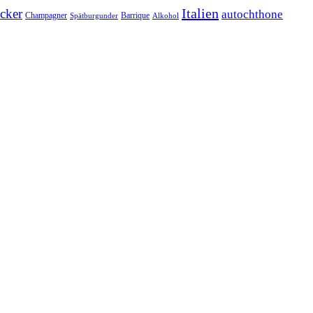
Italien
cker
autochthone
Champagner
Barrique
Spätburgunder
Alkohol