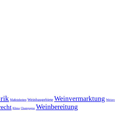
rik
Weinvermarktung
Weinbaugebiete
Maßeinheiten
Weinv
Weinbereitung
echt
Klima
Champagne