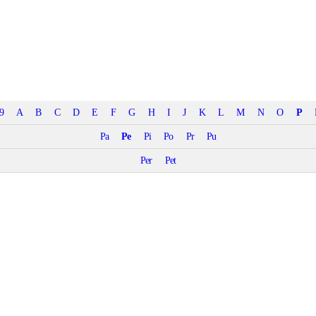
9
A
B
C
D
E
F
G
H
I
J
K
L
M
N
O
P
Pa
Pe
Pi
Po
Pr
Pu
Per
Pet