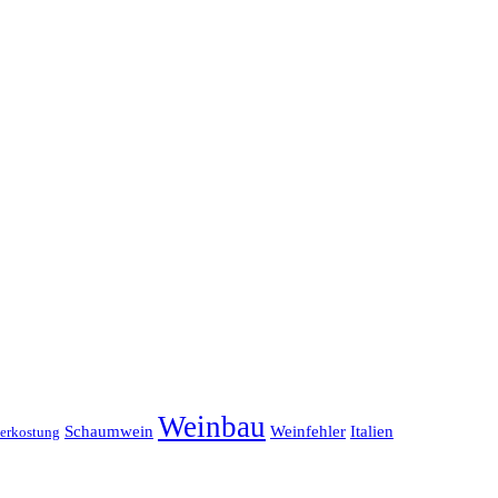
Weinbau
Schaumwein
Weinfehler
Italien
erkostung