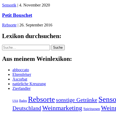
Sensorik
|
4. November 2020
Petit Bouschet
Rebsorte
|
26. September 2016
Lexikon durchsuchen:
Suche
Suche
Aus meinem Weinlexikon:
abboccato
Ehrenfelser
Ascorbat
natürliche Kreuzung
Zierfandler
Rebsorte
Senso
sonstige Getränke
Baden
USA
Weinmarketing
Weinr
Deutschland
Spirituosen