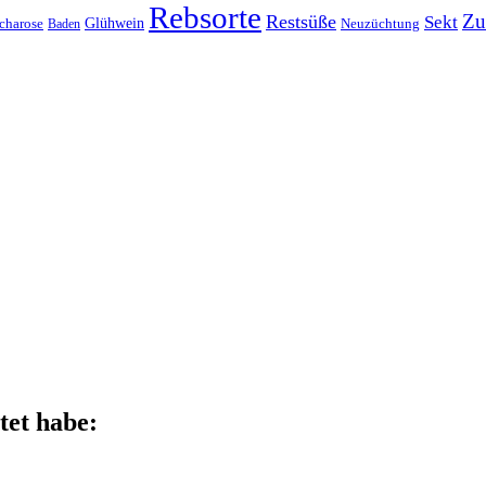
Rebsorte
Zu
Restsüße
Sekt
Glühwein
charose
Baden
Neuzüchtung
tet habe: