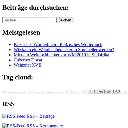
Beiträge durchsuchen:
Suchen
nach:
Meistgelesen
Pälzisches Wörderbuch - Pfälzisches Wörterbuch
Wie kann ein Weinfachberater zum Sommelier werden?
Mit dem Weinfachberater zur WM 2010 in Südafrika
Cabernet Dorsa
Weinzitat XVII
Tag cloud:
100°Oechsle
1926
1989
„grotesker Humor“
1978
"Jo Breunig"
"Weingut am Stein"
1972
1988
1606
1974
1986
RSS
RSS – Beiträge
RSS – Kommentare