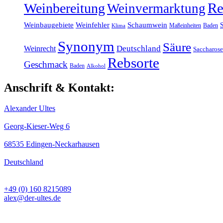
Re
Weinbereitung
Weinvermarktung
Weinbaugebiete
Weinfehler
Schaumwein
S
Maßeinheiten
Baden
Klima
Synonym
Säure
Weinrecht
Deutschland
Saccharose
Rebsorte
Geschmack
Baden
Alkohol
Anschrift & Kontakt:
Alexander Ultes
Georg-Kieser-Weg 6
68535 Edingen-Neckarhausen
Deutschland
+49 (0) 160 8215089
alex@der-ultes.de