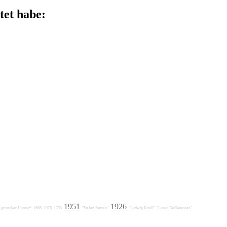
tet habe:
1951
1926
„grotesker Humor“
1606
1976
1788
"Stefan Sattran"
"Ludwig Knoll"
"Lunas Delikatessen"