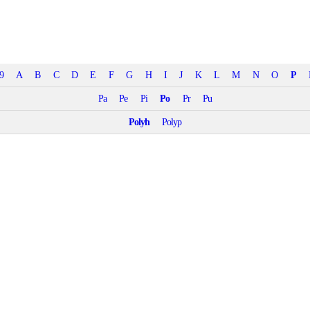
9
A
B
C
D
E
F
G
H
I
J
K
L
M
N
O
P
Pa
Pe
Pi
Po
Pr
Pu
Polyh
Polyp