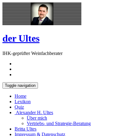
Skip
Open
to
Sidebar
content
der Ultes
IHK-geprüfter Weinfachberater
Toggle navigation
Home
Lexikon
Quiz
Alexander H. Ultes
Über mich
Vertriebs- und Strategie-Beratung
Britta Ultes
Impressum & Datenschutz