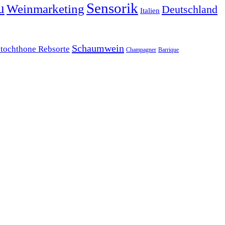
Sensorik
u
Weinmarketing
Deutschland
Italien
Schaumwein
tochthone Rebsorte
Champagner
Barrique