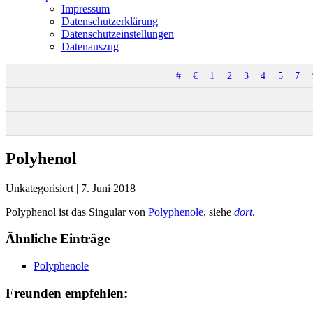
Impressum
Datenschutzerklärung
Datenschutzeinstellungen
Datenauszug
#
€
1
2
3
4
5
7
Polyhenol
Unkategorisiert
|
7. Juni 2018
Polyphenol ist das Singular von
Polyphenole
, siehe
dort
.
Ähnliche Einträge
Polyphenole
Freunden empfehlen: