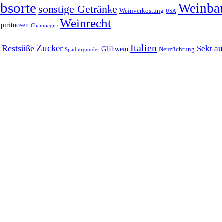
bsorte
Weinba
sonstige Getränke
Weinverkostung
USA
Weinrecht
pirituosen
Champagne
Italien
Zucker
Restsüße
Sekt
au
Glühwein
Neuzüchtung
Spätburgunder