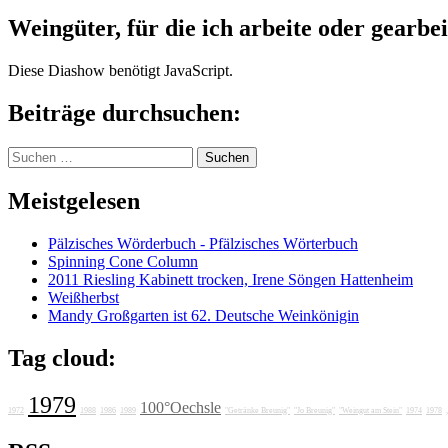
Weingüter, für die ich arbeite oder gearbei
Diese Diashow benötigt JavaScript.
Beiträge durchsuchen:
Suchen
nach:
Meistgelesen
Pälzisches Wörderbuch - Pfälzisches Wörterbuch
Spinning Cone Column
2011 Riesling Kabinett trocken, Irene Söngen Hattenheim
Weißherbst
Mandy Großgarten ist 62. Deutsche Weinkönigin
Tag cloud:
1979
100°Oechsle
1972
1988
1986
1989
"Getränke Breunig"
"Jo Breunig"
"Weingut am Stein"
1974
1978