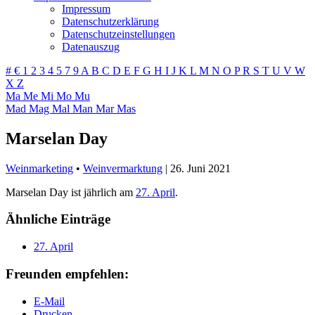
Impressum
Datenschutzerklärung
Datenschutzeinstellungen
Datenauszug
#
€
1
2
3
4
5
7
9
A
B
C
D
E
F
G
H
I
J
K
L
M
N
O
P
R
S
T
U
V
W
X
Z
Ma
Me
Mi
Mo
Mu
Mad
Mag
Mal
Man
Mar
Mas
Marselan Day
Weinmarketing
•
Weinvermarktung
|
26. Juni 2021
Marselan Day ist jährlich am
27. April
.
Ähnliche Einträge
27. April
Freunden empfehlen:
E-Mail
Drucken