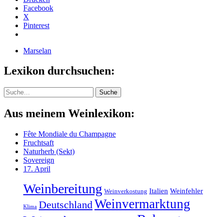
Facebook
X
Pinterest
Marselan
Lexikon durchsuchen:
Suche
Suche
Aus meinem Weinlexikon:
Fête Mondiale du Champagne
Fruchtsaft
Naturherb (Sekt)
Sovereign
17. April
Weinbereitung
Italien
Weinfehler
Weinverkostung
Weinvermarktung
Deutschland
Klima