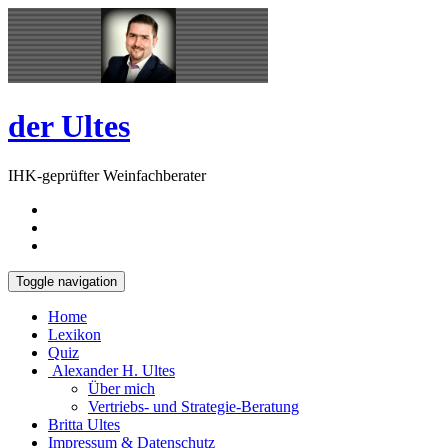
Skip
Open
to
Sidebar
content
der Ultes
IHK-geprüfter Weinfachberater
Toggle navigation
Home
Lexikon
Quiz
Alexander H. Ultes
Über mich
Vertriebs- und Strategie-Beratung
Britta Ultes
Impressum & Datenschutz