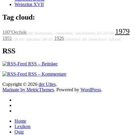
Weinzitat XVII
Tag cloud:
1979
100°Oechsle
1989
"Weingut am Stein"
„grotesker Humor“
"Lunas Delikatessen"
1974
1976
1978
1951
1926
1788
1988
"Stefan Sattran"
1986
1972
"Ludwig Knoll"
1606
"Getränke Breunig"
"Jo Breunig"
RSS
RSS – Beiträge
RSS – Kommentare
Copyright © 2026
der Ultes
.
Marinate by MetricThemes
. Powered by
WordPress
.
Home
Lexikon
Quiz