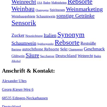
Rebsorte
Weinrecht
Baden
Maßeinheiten
USA
Weinbau
Weinmarketing
Spirituosen
Champagne
sonstige Getränke
Weinbaugebiete
Schaumwein
Sensorik
Synonym
Italien
Zucker
Neuzüchtung
Rebsorte
Schaumwein
Restsüße
Spätburgunder
Geschmack
autochthone Rebsorte
Sekt
Barrique
Champagner
Säure
Deutschland
Weinrecht
Glühwein
Saccharose
Baden
Alkohol
Anschrift & Kontakt:
Alexander Ultes
Georg-Kieser-Weg 6
68535 Edingen-Neckarhausen
Deutschland