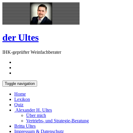
Skip
Open
to
Sidebar
content
der Ultes
IHK-geprüfter Weinfachberater
Toggle navigation
Home
Lexikon
Quiz
Alexander H. Ultes
Über mich
Vertriebs- und Strategie-Beratung
Britta Ultes
Impressum & Datenschutz