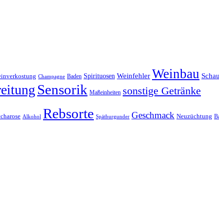
Weinbau
Weinfehler
Scha
Spirituosen
inverkostung
Baden
Champagne
Sensorik
eitung
sonstige Getränke
Maßeinheiten
Rebsorte
Geschmack
charose
Neuzüchtung
B
Alkohol
Spätburgunder