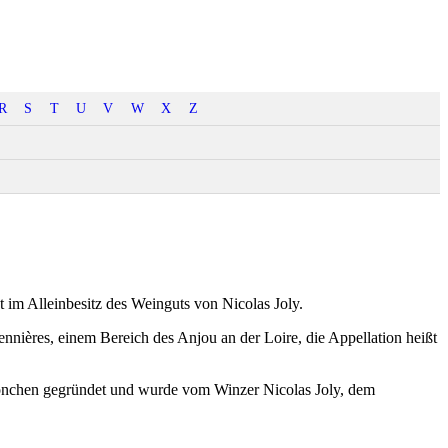
R
S
T
U
V
W
X
Z
st im Alleinbesitz des Weinguts von Nicolas Joly.
nnières, einem Bereich des Anjou an der Loire, die Appellation heißt
rmönchen gegründet und wurde vom Winzer Nicolas Joly, dem