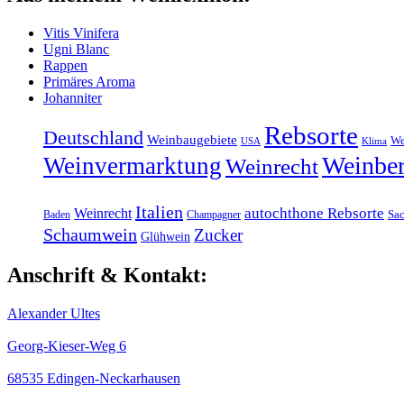
Vitis Vinifera
Ugni Blanc
Rappen
Primäres Aroma
Johanniter
Rebsorte
Deutschland
Weinbaugebiete
We
Klima
USA
Weinber
Weinvermarktung
Weinrecht
Italien
Weinrecht
autochthone Rebsorte
Baden
Champagner
Sac
Schaumwein
Zucker
Glühwein
Anschrift & Kontakt:
Alexander Ultes
Georg-Kieser-Weg 6
68535 Edingen-Neckarhausen