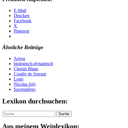
E-Mail
Drucken
Facebook
X
Pinterest
Ähnliche Beiträge
Anjou
biologisch-dynamisch
Chenin Blanc
Coulée de Serrant
Loire
Nicolas Joly
Savennières
Lexikon durchsuchen:
Suche
Suche
Aus meinem Weinlexikon: