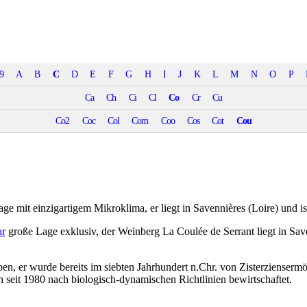
9
A
B
C
D
E
F
G
H
I
J
K
L
M
N
O
P
Ca
Ch
Ci
Cl
Co
Cr
Cu
Co2
Coc
Col
Com
Coo
Cos
Cot
Cou
lage mit einzigartigem Mikroklima, er liegt in Savennières (Loire) und i
ar
große Lage exklusiv, der Weinberg La Coulée de Serrant liegt in Save
en, er wurde bereits im siebten Jahrhundert n.Chr. von Zisterziense
h seit 1980 nach biologisch-dynamischen Richtlinien bewirtschaftet.