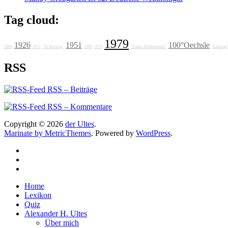
Tag cloud:
1979
1926
1951
100°Oechsle
1606
1972
"Jo Breunig"
1986
1976
"Lunas Delikatessen"
"Ludwig 
RSS
RSS – Beiträge
RSS – Kommentare
Copyright © 2026
der Ultes
.
Marinate by MetricThemes
. Powered by
WordPress
.
Home
Lexikon
Quiz
Alexander H. Ultes
Über mich