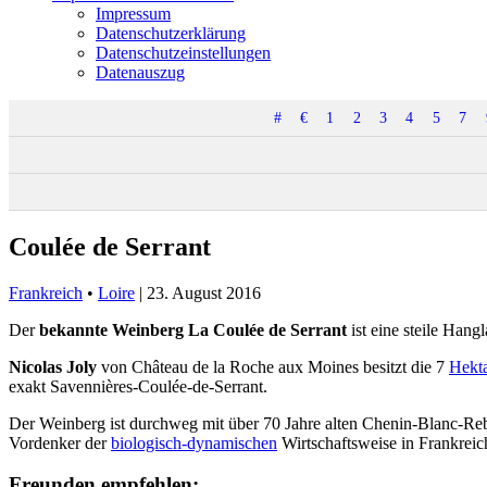
Impressum
Datenschutzerklärung
Datenschutzeinstellungen
Datenauszug
#
€
1
2
3
4
5
7
Coulée de Serrant
Frankreich
•
Loire
|
23. August 2016
Der
bekannte Weinberg La Coulée de Serrant
ist eine steile Hang
Nicolas Joly
von Château de la Roche aux Moines besitzt die 7
Hekt
exakt Savennières-Coulée-de-Serrant.
Der Weinberg ist durchweg mit über 70 Jahre alten Chenin-Blanc-Reb
Vordenker der
biologisch-dynamischen
Wirtschaftsweise in Frankreic
Freunden empfehlen: