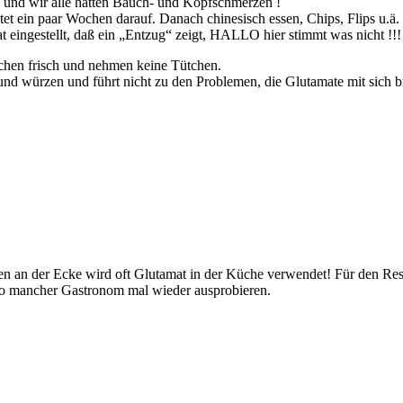
 und wir alle hatten Bauch- und Kopfschmerzen !
tet ein paar Wochen darauf. Danach chinesisch essen, Chips, Flips u.ä
t eingestellt, daß ein „Entzug“ zeigt, HALLO hier stimmt was nicht !!!
hen frisch und nehmen keine Tütchen.
 und würzen und führt nicht zu den Problemen, die Glutamate mit sich b
en an der Ecke wird oft Glutamat in der Küche verwendet! Für den Res
 so mancher Gastronom mal wieder ausprobieren.