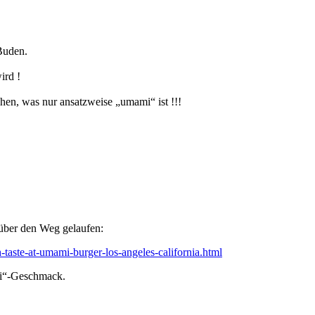
Buden.
ird !
hen, was nur ansatzweise „umami“ ist !!!
 über den Weg gelaufen:
h-taste-at-umami-burger-los-angeles-california.html
mi“-Geschmack.