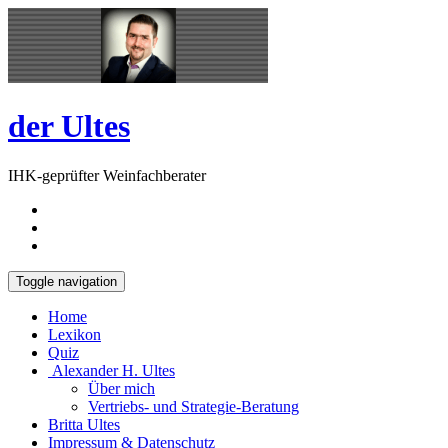
Skip
Open
to
Sidebar
content
der Ultes
IHK-geprüfter Weinfachberater
Toggle navigation
Home
Lexikon
Quiz
Alexander H. Ultes
Über mich
Vertriebs- und Strategie-Beratung
Britta Ultes
Impressum & Datenschutz