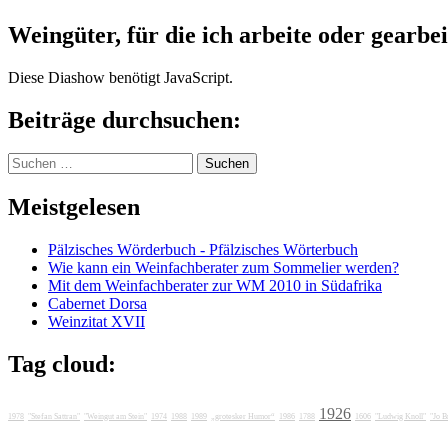
Weingüter, für die ich arbeite oder gearbei
Diese Diashow benötigt JavaScript.
Beiträge durchsuchen:
Suchen
nach:
Meistgelesen
Pälzisches Wörderbuch - Pfälzisches Wörterbuch
Wie kann ein Weinfachberater zum Sommelier werden?
Mit dem Weinfachberater zur WM 2010 in Südafrika
Cabernet Dorsa
Weinzitat XVII
Tag cloud:
1926
1978
"Stefan Sattran"
"Weingut am Stein"
1974
1988
1989
„grotesker Humor“
1986
1788
1606
"Ludwig Knoll"
"Jo B