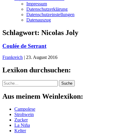
Impressum
Datenschutzerklärung
Datenschutzeinstellungen
Datenauszug
Schlagwort:
Nicolas Joly
Coulée de Serrant
Frankreich
|
23. August 2016
Lexikon durchsuchen:
Suche
Suche
Aus meinem Weinlexikon:
Campolese
Strohwein
Zucker
La Niña
Kelter