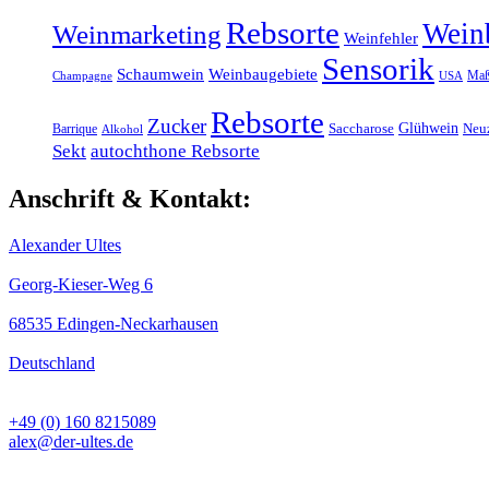
Rebsorte
Wein
Weinmarketing
Weinfehler
Sensorik
Schaumwein
Weinbaugebiete
Maß
Champagne
USA
Rebsorte
Zucker
Glühwein
Barrique
Saccharose
Neu
Alkohol
Sekt
autochthone Rebsorte
Anschrift & Kontakt:
Alexander Ultes
Georg-Kieser-Weg 6
68535 Edingen-Neckarhausen
Deutschland
+49 (0) 160 8215089
alex@der-ultes.de