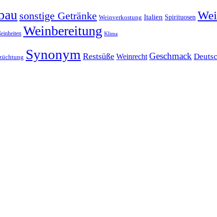
bau
Wei
sonstige Getränke
Italien
Spirituosen
Weinverkostung
Weinbereitung
einheiten
Klima
Synonym
Geschmack
Restsüße
Weinrecht
Deuts
züchtung