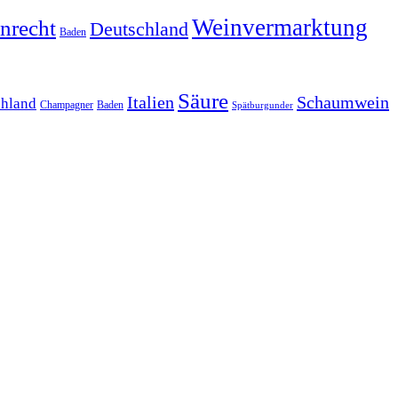
Weinvermarktung
nrecht
Deutschland
Baden
Säure
Italien
Schaumwein
chland
Champagner
Baden
Spätburgunder