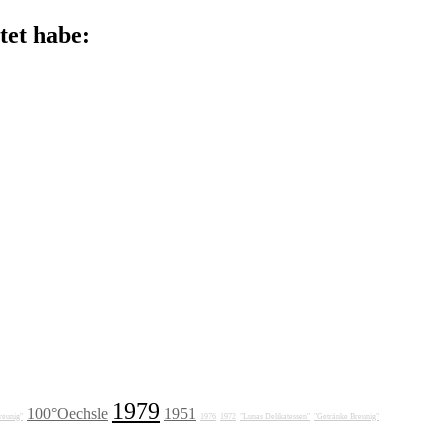
tet habe:
1979
100°Oechsle
1951
reunig"
1976
1972
"Lunas Delikatessen"
"Getränke Breunig"