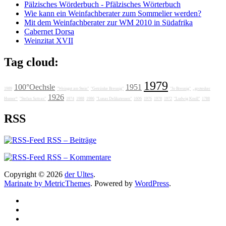
Pälzisches Wörderbuch - Pfälzisches Wörterbuch
Wie kann ein Weinfachberater zum Sommelier werden?
Mit dem Weinfachberater zur WM 2010 in Südafrika
Cabernet Dorsa
Weinzitat XVII
Tag cloud:
1979
100°Oechsle
1951
1989
"Weingut am Stein"
"Getränke Breunig"
"Jo Breunig"
„grotesker
1926
Humor“
"Stefan Sattran"
1974
1988
1986
"Lunas Delikatessen"
1606
1976
1978
1972
"Ludwig Knoll"
1788
RSS
RSS – Beiträge
RSS – Kommentare
Copyright © 2026
der Ultes
.
Marinate by MetricThemes
. Powered by
WordPress
.