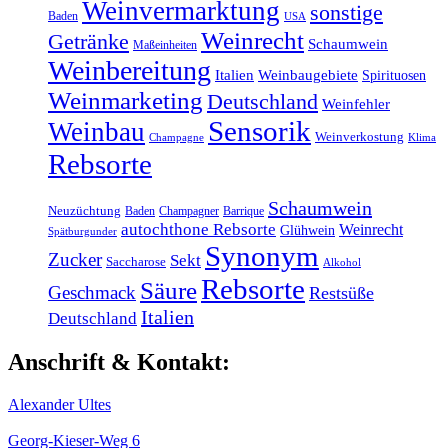
Weinvermarktung
sonstige
Baden
USA
Weinrecht
Getränke
Schaumwein
Maßeinheiten
Weinbereitung
Italien
Weinbaugebiete
Spirituosen
Weinmarketing
Deutschland
Weinfehler
Sensorik
Weinbau
Weinverkostung
Klima
Champagne
Rebsorte
Schaumwein
Neuzüchtung
Baden
Champagner
Barrique
autochthone Rebsorte
Weinrecht
Glühwein
Spätburgunder
Synonym
Zucker
Sekt
Saccharose
Alkohol
Rebsorte
Säure
Geschmack
Restsüße
Italien
Deutschland
Anschrift & Kontakt:
Alexander Ultes
Georg-Kieser-Weg 6