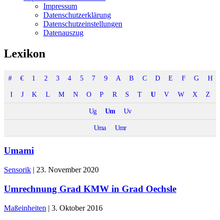
Impressum
Datenschutzerklärung
Datenschutzeinstellungen
Datenauszug
Lexikon
#
€
1
2
3
4
5
7
9
A
B
C
D
E
F
G
H
I
J
K
L
M
N
O
P
R
S
T
U
V
W
X
Z
Ug
Um
Uv
Uma
Umr
Umami
Sensorik
|
23. November 2020
Umrechnung Grad KMW in Grad Oechsle
Maßeinheiten
|
3. Oktober 2016