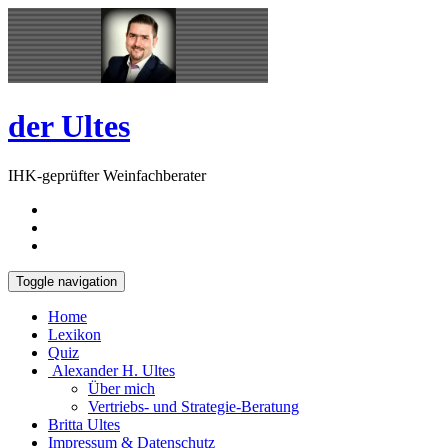
Skip
Open
to
Sidebar
content
der Ultes
IHK-geprüfter Weinfachberater
Toggle navigation
Home
Lexikon
Quiz
Alexander H. Ultes
Über mich
Vertriebs- und Strategie-Beratung
Britta Ultes
Impressum & Datenschutz