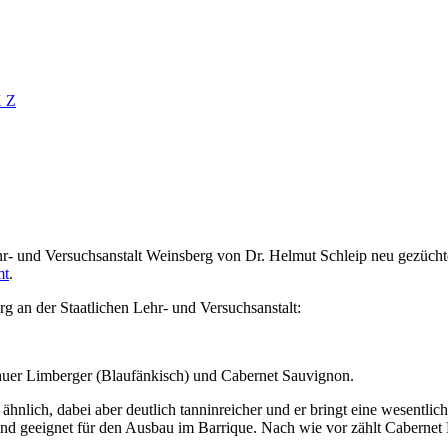
X
Z
hr- und Versuchsanstalt Weinsberg von Dr. Helmut Schleip neu gezücht
mt
.
g an der Staatlichen Lehr- und Versuchsanstalt:
uer Limberger (Blaufänkisch) und Cabernet Sauvignon.
lich, dabei aber deutlich tanninreicher und er bringt eine wesentlich 
end geeignet für den Ausbau im Barrique. Nach wie vor zählt Cabernet M