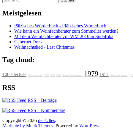
nach:
Meistgelesen
Pälzisches Wörderbuch - Pfälzisches Wörterbuch
Wie kann ein Weinfachberater zum Sommelier werden?
Mit dem Weinfachberater zur WM 2010 in Südafrika
Cabernet Dorsa
Weihnachtslied - Last Christmas
Tag cloud:
1979
100°Oechsle
1951
"Stefan Sattran"
1972
1788
1988
"Lunas Delikatessen"
"Getränke Breunig"
"W
RSS
RSS – Beiträge
RSS – Kommentare
Copyright © 2026
der Ultes
.
Marinate by MetricThemes
. Powered by
WordPress
.