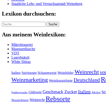
Staatliche Lehr- und Versuchsanstalt Weinsberg
Lexikon durchsuchen:
Suche
Suche
Aus meinem Weinlexikon:
Mikrobrauerei
Magnumflasche
VDT
Lagerbukett
White Shiraz
Weinrecht
so
Italien
Schaumwein
Weinfehler
Spirituosen
R
Weinmarketing
Deutschland
Weinbaugebiete
Italien
Geschmack
Zucker
Se
Glühwein
Spätburgunder
Alkohol
Rebsorte
Weinrecht
Neuzüchtung