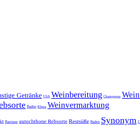
Weinbereitung
Wein
nstige Getränke
USA
Champagne
ebsorte
Weinvermarktung
Baden
Klima
Synonym
Restsüße
kt
autochthone Rebsorte
Barrique
Baden
C