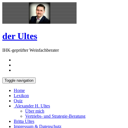
Skip
Open
to
Sidebar
content
der Ultes
IHK-geprüfter Weinfachberater
Toggle navigation
Home
Lexikon
Quiz
Alexander H. Ultes
Über mich
Vertriebs- und Strategie-Beratung
Britta Ultes
Impressum & Datenschutz