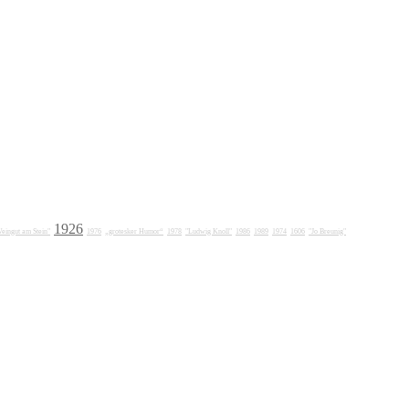
1926
eingut am Stein"
1976
„grotesker Humor“
1978
"Ludwig Knoll"
1986
1989
1974
1606
"Jo Breunig"