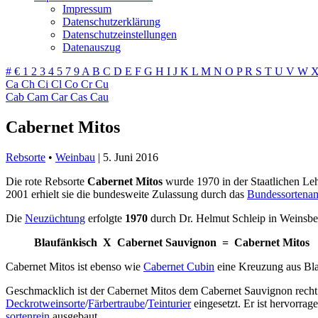
Impressum
Datenschutzerklärung
Datenschutzeinstellungen
Datenauszug
#
€
1
2
3
4
5
7
9
A
B
C
D
E
F
G
H
I
J
K
L
M
N
O
P
R
S
T
U
V
W
Ca
Ch
Ci
Cl
Co
Cr
Cu
Cab
Cam
Car
Cas
Cau
Cabernet Mitos
Rebsorte
•
Weinbau
|
5. Juni 2016
Die rote Rebsorte
Cabernet Mitos
wurde 1970 in der Staatlichen Le
2001 erhielt sie die bundesweite Zulassung durch das
Bundessortena
Die
Neuzüchtung
erfolgte
1970
durch Dr. Helmut Schleip in Weinsber
Blaufänkisch X Cabernet Sauvignon = Cabernet Mitos
Cabernet Mitos ist ebenso wie
Cabernet Cubin
eine Kreuzung aus Bla
Geschmacklich ist der Cabernet Mitos dem Cabernet Sauvignon recht ähn
Deckrotweinsorte
/
Färbertraube
/
Teinturier
eingesetzt. Er ist hervorrag
sortenrein
ausgebaut.