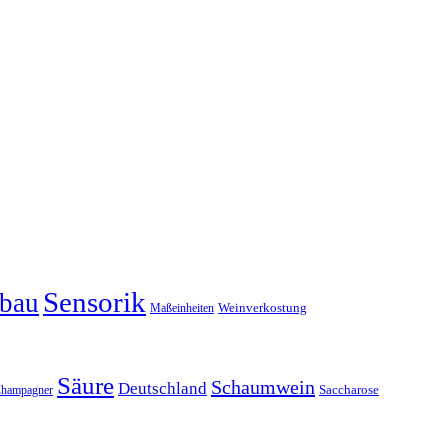
Sensorik
bau
Maßeinheiten
Weinverkostung
Säure
Schaumwein
Deutschland
hampagner
Saccharose